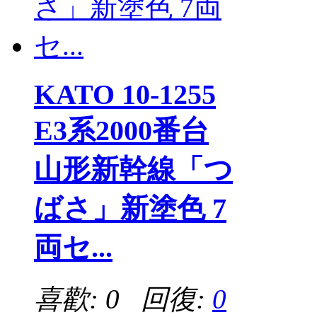
KATO 10-1255
E3系2000番台
山形新幹線「つ
ばさ」新塗色 7
両セ...
喜歡: 0 回復:
0