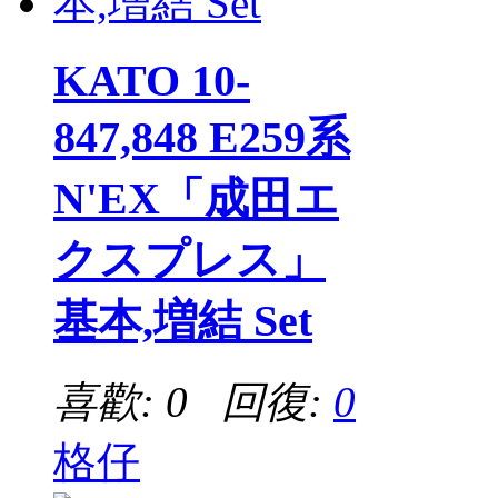
KATO 10-
847,848 E259系
N'EX「成田エ
クスプレス」
基本,増結 Set
喜歡: 0 回復:
0
格仔