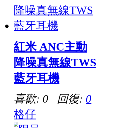
紅米 ANC主動
降噪真無線TWS
藍牙耳機
喜歡: 0 回復:
0
格仔