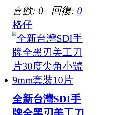
喜歡: 0 回復:
0
格仔
全新台灣SDI手
牌全黑刃美工刀