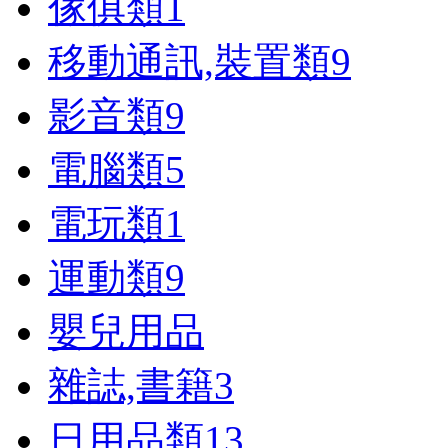
傢俱類
1
移動通訊,裝置類
9
影音類
9
電腦類
5
電玩類
1
運動類
9
嬰兒用品
雜誌,書籍
3
日用品類
13