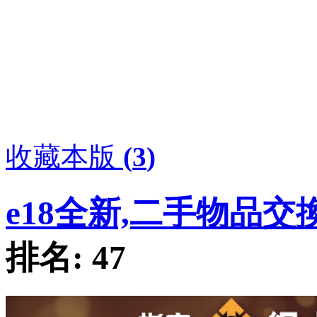
收藏本版
(
3
)
e18全新,二手物品交
排名:
47