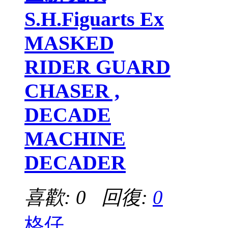
S.H.Figuarts Ex
MASKED
RIDER GUARD
CHASER ,
DECADE
MACHINE
DECADER
喜歡: 0 回復:
0
格仔