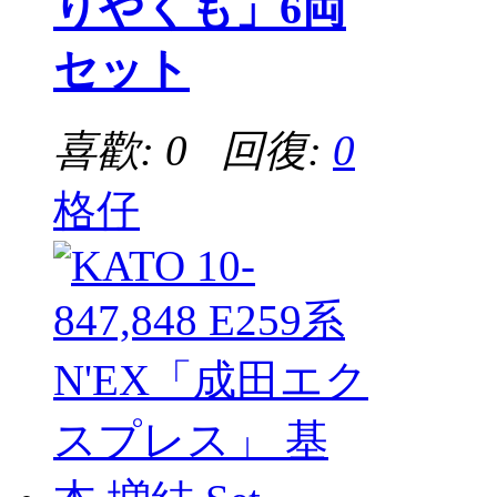
りやくも」6両
セット
喜歡: 0 回復:
0
格仔