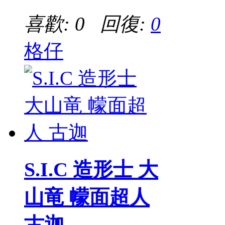
喜歡: 0 回復:
0
格仔
S.I.C 造形士 大
山竜 幪面超人
古迦