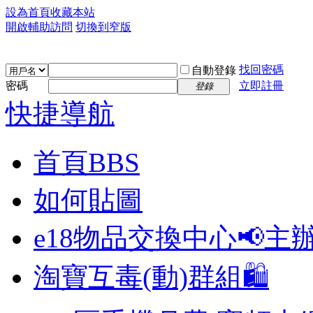
設為首頁
收藏本站
開啟輔助訪問
切換到窄版
找回密碼
自動登錄
密碼
立即註冊
登錄
快捷導航
首頁
BBS
如何貼圖
e18物品交換中心📢
主
淘寶互毒(動)群組🛍️