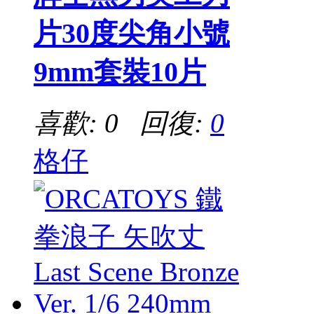
片30度尖角小號
9mm套裝10片
喜歡: 0 回復:
0
格仔