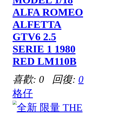
ALFA ROMEO
ALFETTA
GTV6 2.5
SERIE 1 1980
RED LM110B
喜歡: 0 回復:
0
格仔