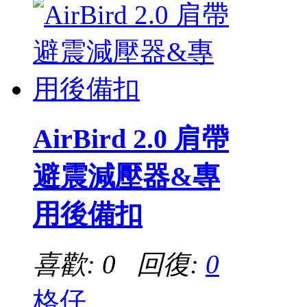
AirBird 2.0 肩帶
避震減壓器&專
用後備扣
喜歡: 0 回復:
0
格仔