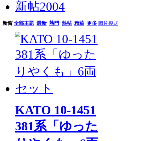
新帖
2004
新窗
全部主題
最新
熱門
熱帖
精華
更多
圖片模式
KATO 10-1451
381系「ゆった