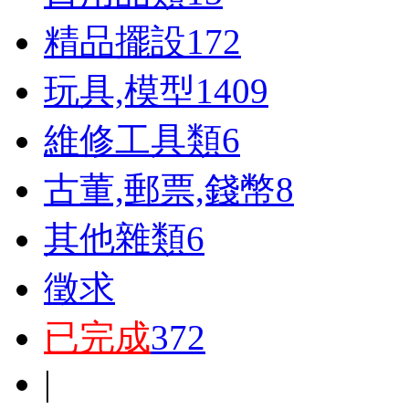
精品擺設
172
玩具,模型
1409
維修工具類
6
古董,郵票,錢幣
8
其他雜類
6
徵求
已完成
372
|