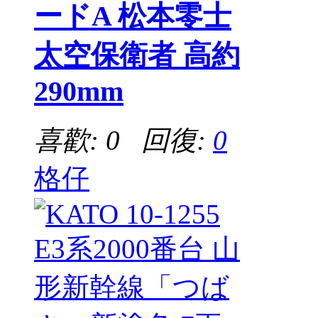
ードA 松本零士
太空保衛者 高約
290mm
喜歡: 0 回復:
0
格仔