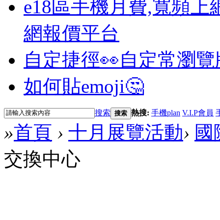
e18區手機月費,寬頻上
網報價平台
自定捷徑👀
自定常瀏覽
如何貼emoji🤔
搜索
熱搜:
手機plan
V.I.P會員
搜索
»
首頁
›
十月展覽活動
›
國
交換中心