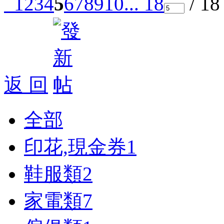
1
2
3
4
5
6
7
8
9
10
... 18
/ 1
返 回
全部
印花,現金券
1
鞋服類
2
家電類
7