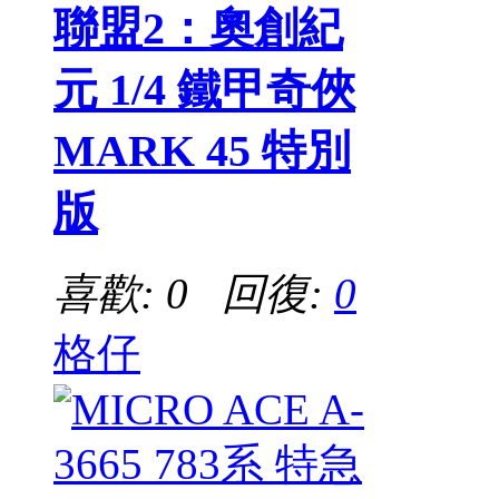
聯盟2：奧創紀
元 1/4 鐵甲奇俠
MARK 45 特別
版
喜歡: 0 回復:
0
格仔