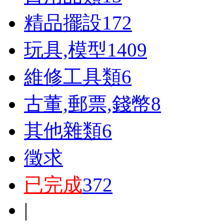
精品擺設
172
玩具,模型
1409
維修工具類
6
古董,郵票,錢幣
8
其他雜類
6
徵求
已完成
372
|