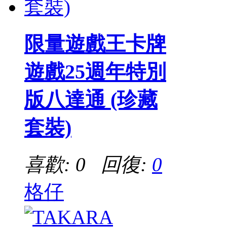
限量遊戲王卡牌
遊戲25週年特別
版八達通 (珍藏
套裝)
喜歡: 0 回復:
0
格仔