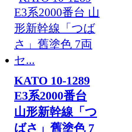
KATO 10-1289
E3系2000番台
山形新幹線「つ
ばさ」舊塗色 7