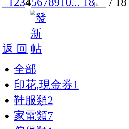
1
2
3
4
5
6
7
8
9
10
... 18
/ 1
返 回
全部
印花,現金券
1
鞋服類
2
家電類
7