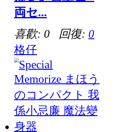
両セ...
喜歡: 0 回復:
0
格仔