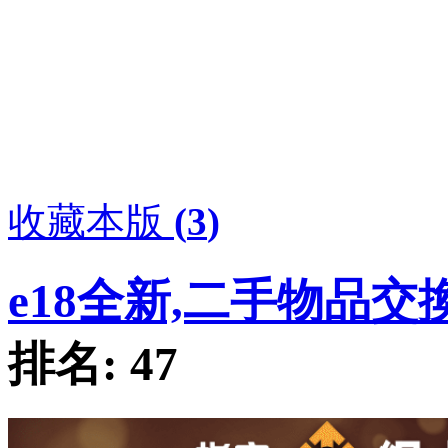
收藏本版
(
3
)
e18全新,二手物品交
排名:
47