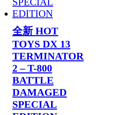
全新 HOT
TOYS DX 13
TERMINATOR
2 – T-800
BATTLE
DAMAGED
SPECIAL