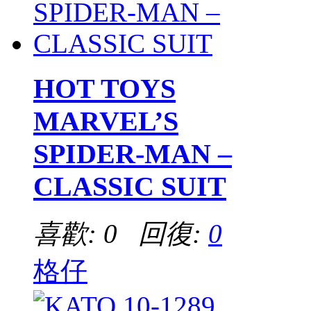
HOT TOYS
MARVEL’S
SPIDER-MAN –
CLASSIC SUIT
喜歡: 0 回復:
0
格仔