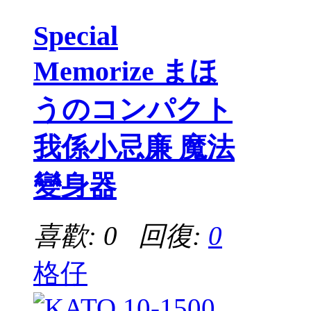
Special
Memorize まほ
うのコンパクト
我係小忌廉 魔法
變身器
喜歡: 0 回復:
0
格仔