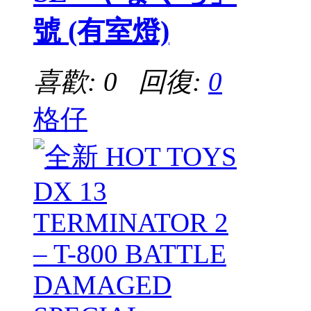
號 (有室燈)
喜歡: 0 回復:
0
格仔