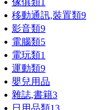
傢俱類
1
移動通訊,裝置類
9
影音類
9
電腦類
5
電玩類
1
運動類
9
嬰兒用品
雜誌,書籍
3
日用品類
13