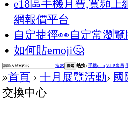
e18區手機月費,寬頻上
網報價平台
自定捷徑👀
自定常瀏覽
如何貼emoji🤔
搜索
熱搜:
手機plan
V.I.P會員
搜索
»
首頁
›
十月展覽活動
›
國
交換中心