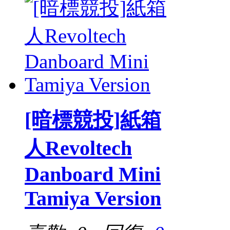
[暗標競投]紙箱
人Revoltech
Danboard Mini
Tamiya Version