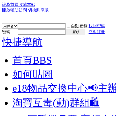
設為首頁
收藏本站
開啟輔助訪問
切換到窄版
找回密碼
自動登錄
密碼
立即註冊
登錄
快捷導航
首頁
BBS
如何貼圖
e18物品交換中心📢
主
淘寶互毒(動)群組🛍️