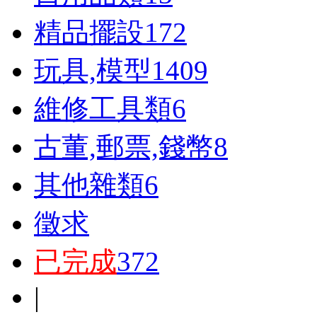
精品擺設
172
玩具,模型
1409
維修工具類
6
古董,郵票,錢幣
8
其他雜類
6
徵求
已完成
372
|