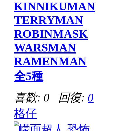
KINNIKUMAN
TERRYMAN
ROBINMASK
WARSMAN
RAMENMAN
全5種
喜歡: 0 回復:
0
格仔