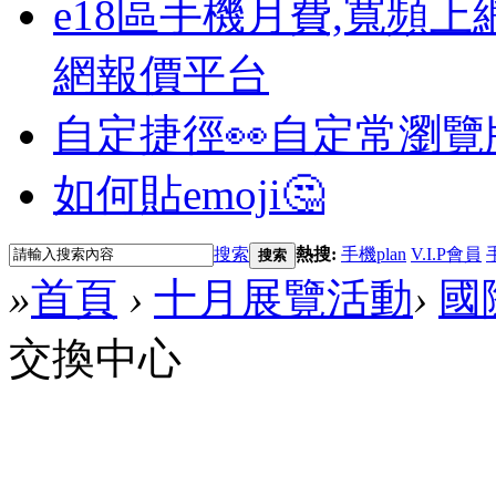
e18區手機月費,寬頻上
網報價平台
自定捷徑👀
自定常瀏覽
如何貼emoji🤔
搜索
熱搜:
手機plan
V.I.P會員
搜索
»
首頁
›
十月展覽活動
›
國
交換中心