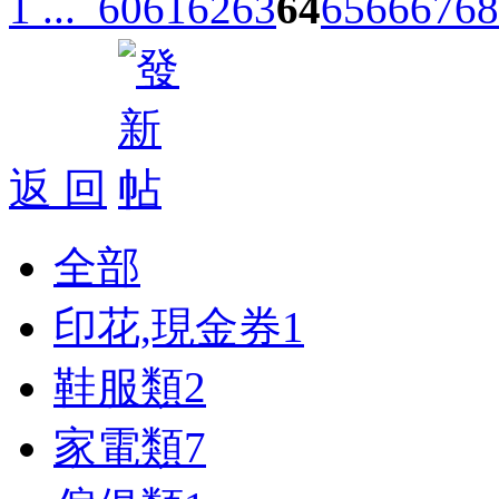
1 ...
60
61
62
63
64
65
66
67
68
返 回
全部
印花,現金券
1
鞋服類
2
家電類
7