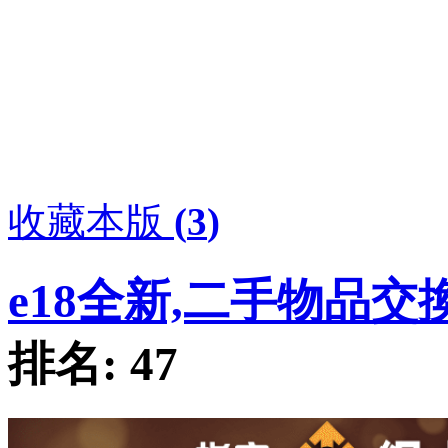
收藏本版
(
3
)
e18全新,二手物品交
排名:
47