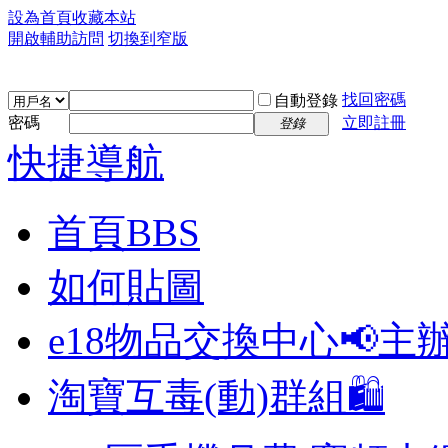
設為首頁
收藏本站
開啟輔助訪問
切換到窄版
找回密碼
自動登錄
密碼
立即註冊
登錄
快捷導航
首頁
BBS
如何貼圖
e18物品交換中心📢
主
淘寶互毒(動)群組🛍️