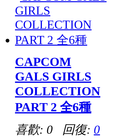
CAPCOM
GALS GIRLS
COLLECTION
PART 2 全6種
喜歡: 0 回復:
0