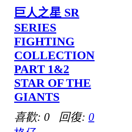
巨人之星 SR
SERIES
FIGHTING
COLLECTION
PART 1&2
STAR OF THE
GIANTS
喜歡: 0 回復:
0