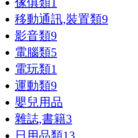
傢俱類
1
移動通訊,裝置類
9
影音類
9
電腦類
5
電玩類
1
運動類
9
嬰兒用品
雜誌,書籍
3
日用品類
13