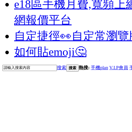
e18區手機月費,寬頻上
網報價平台
自定捷徑👀
自定常瀏覽
如何貼emoji🤔
搜索
熱搜:
手機plan
V.I.P會員
搜索