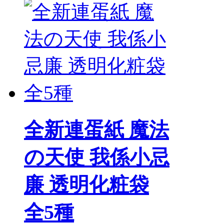
全新連蛋紙 魔法
の天使 我係小忌
廉 透明化粧袋
全5種