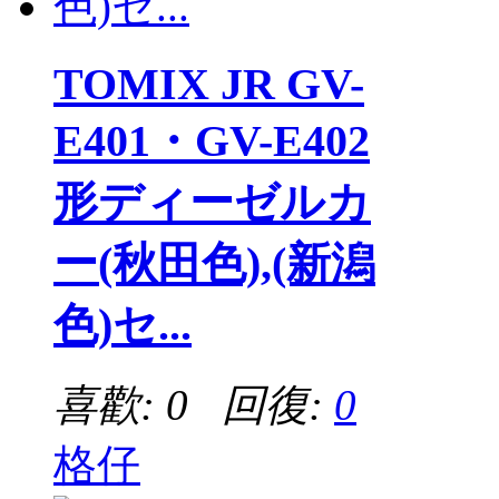
TOMIX JR GV-
E401・GV-E402
形ディーゼルカ
ー(秋田色),(新潟
色)セ...
喜歡: 0 回復:
0
格仔