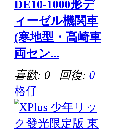
DE10-1000形デ
ィーゼル機関車
(寒地型・高崎車
両セン...
喜歡: 0 回復:
0
格仔