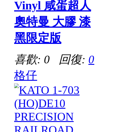
Vinyl 咸蛋超人
奧特曼 大膠 漆
黑限定版
喜歡: 0 回復:
0
格仔