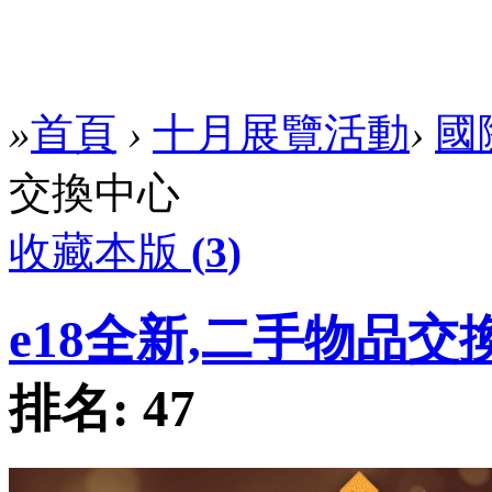
»
首頁
›
十月展覽活動
›
國
交換中心
收藏本版
(
3
)
e18全新,二手物品交
排名:
47