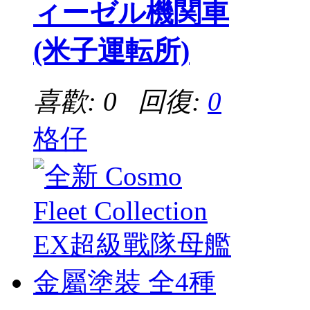
ィーゼル機関車
(米子運転所)
喜歡: 0 回復:
0
格仔