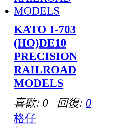
KATO 1-703
(HO)DE10
PRECISION
RAILROAD
MODELS
喜歡: 0 回復:
0
格仔