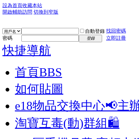
設為首頁
收藏本站
開啟輔助訪問
切換到窄版
找回密碼
自動登錄
密碼
立即註冊
登錄
快捷導航
首頁
BBS
如何貼圖
e18物品交換中心📢
主
淘寶互毒(動)群組🛍️