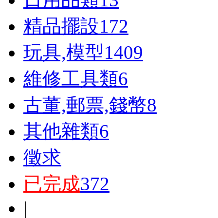
精品擺設
172
玩具,模型
1409
維修工具類
6
古董,郵票,錢幣
8
其他雜類
6
徵求
已完成
372
|