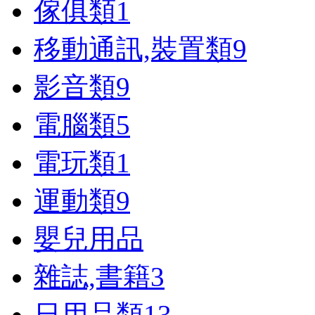
傢俱類
1
移動通訊,裝置類
9
影音類
9
電腦類
5
電玩類
1
運動類
9
嬰兒用品
雜誌,書籍
3
日用品類
13