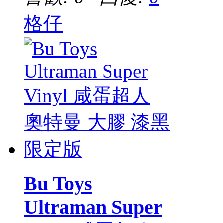
格仔
Bu Toys
Ultraman Super