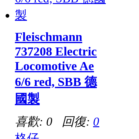
Fleischmann
737208 Electric
Locomotive Ae
6/6 red, SBB 德
國製
喜歡: 0 回復:
0
格仔