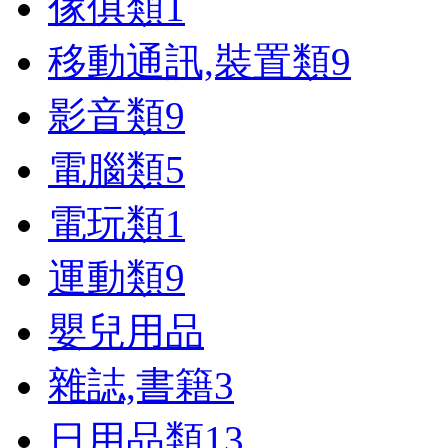
傢俱類
1
移動通訊,裝置類
9
影音類
9
電腦類
5
電玩類
1
運動類
9
嬰兒用品
雜誌,書籍
3
日用品類
13