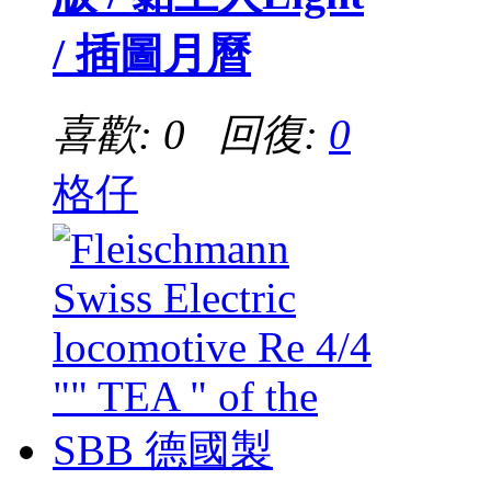
/ 插圖月曆
喜歡: 0 回復:
0
格仔