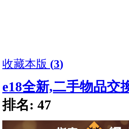
收藏本版
(
3
)
e18全新,二手物品交
排名:
47