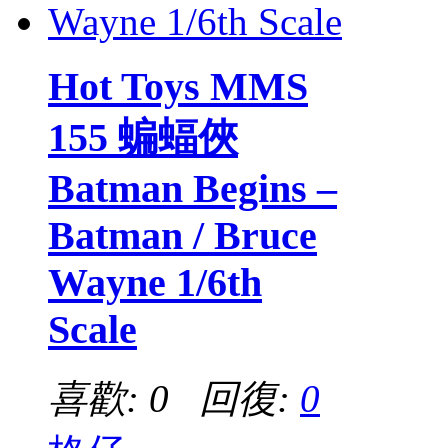
Hot Toys MMS
155 蝙蝠俠
Batman Begins –
Batman / Bruce
Wayne 1/6th
Scale
喜歡: 0 回復:
0