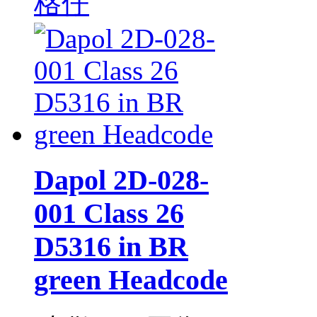
格仔
Dapol 2D-028-
001 Class 26
D5316 in BR
green Headcode