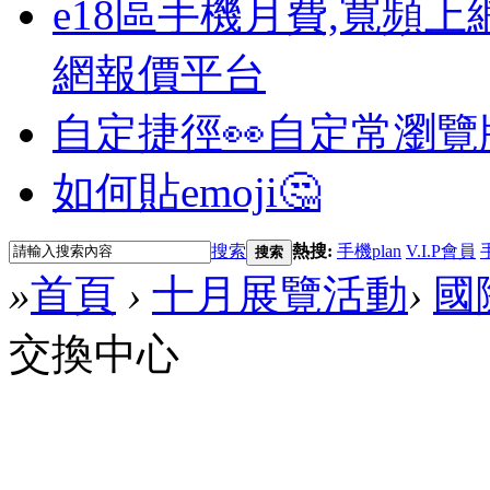
e18區手機月費,寬頻上
網報價平台
自定捷徑👀
自定常瀏覽
如何貼emoji🤔
搜索
熱搜:
手機plan
V.I.P會員
搜索
»
首頁
›
十月展覽活動
›
國
交換中心