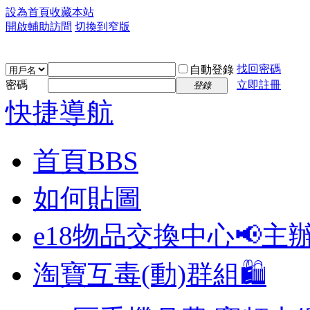
設為首頁
收藏本站
開啟輔助訪問
切換到窄版
找回密碼
自動登錄
密碼
立即註冊
登錄
快捷導航
首頁
BBS
如何貼圖
e18物品交換中心📢
主
淘寶互毒(動)群組🛍️