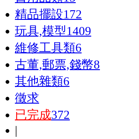
精品擺設
172
玩具,模型
1409
維修工具類
6
古董,郵票,錢幣
8
其他雜類
6
徵求
已完成
372
|