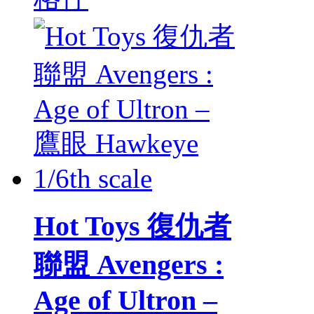
Hot Toys 復仇者
聯盟 Avengers :
Age of Ultron –