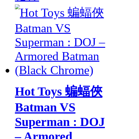
Hot Toys 蝙蝠俠
Batman VS
Superman : DOJ
– Armored