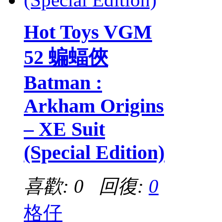
Hot Toys VGM
52 蝙蝠俠
Batman :
Arkham Origins
– XE Suit
(Special Edition)
喜歡: 0 回復:
0
格仔