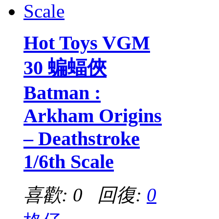
Hot Toys VGM
30 蝙蝠俠
Batman :
Arkham Origins
– Deathstroke
1/6th Scale
喜歡: 0 回復:
0