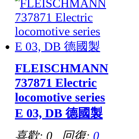
FLEISCHMANN
737871 Electric
locomotive series
E 03, DB 德國製
喜歡: 0 回復:
0