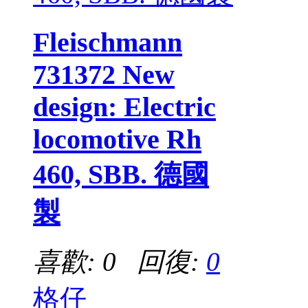
Fleischmann
731372 New
design: Electric
locomotive Rh
460, SBB. 德國
製
喜歡: 0 回復:
0
格仔