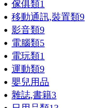
傢俱類
1
移動通訊,裝置類
9
影音類
9
電腦類
5
電玩類
1
運動類
9
嬰兒用品
雜誌,書籍
3
日用品類
13