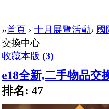
»
首頁
›
十月展覽活動
›
國
交換中心
收藏本版
(
3
)
e18全新,二手物品交
排名:
47