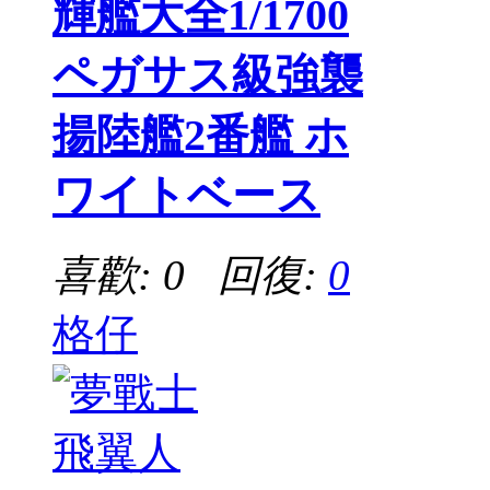
輝艦大全1/1700
ペガサス級強襲
揚陸艦2番艦 ホ
ワイトベース
喜歡: 0 回復:
0
格仔