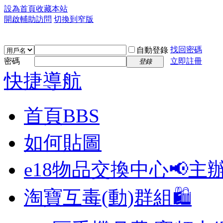
設為首頁
收藏本站
開啟輔助訪問
切換到窄版
找回密碼
自動登錄
密碼
立即註冊
登錄
快捷導航
首頁
BBS
如何貼圖
e18物品交換中心📢
主
淘寶互毒(動)群組🛍️