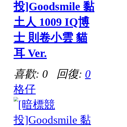
投]Goodsmile 黏
土人 1009 IQ博
士 則卷小雲 貓
耳 Ver.
喜歡: 0 回復:
0
格仔