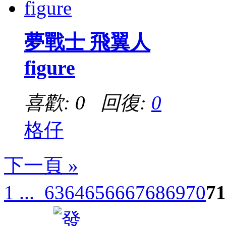
夢戰士 飛翼人
figure
喜歡: 0 回復:
0
格仔
下一頁 »
1 ...
63
64
65
66
67
68
69
70
71