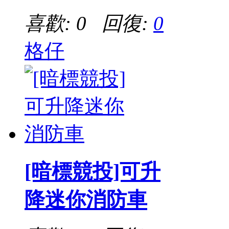
喜歡: 0 回復:
0
格仔
[暗標競投]可升
降迷你消防車