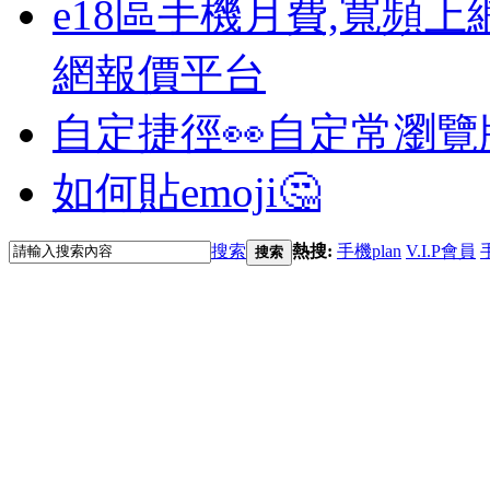
e18區手機月費,寬頻上
網報價平台
自定捷徑👀
自定常瀏覽
如何貼emoji🤔
搜索
熱搜:
手機plan
V.I.P會員
搜索