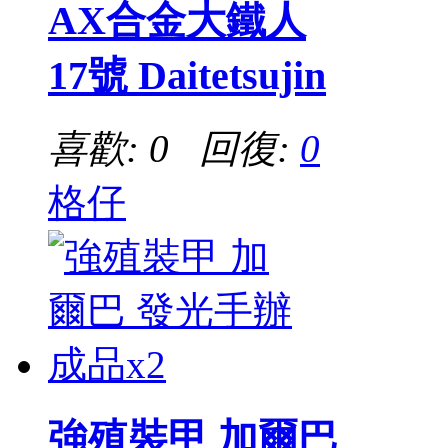
AX合金大鐵人
17號 Daitetsujin
喜歡: 0 回復:
0
格仔
強殖裝甲 加爾巴