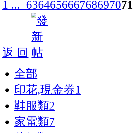
1 ...
63
64
65
66
67
68
69
70
71
返 回
全部
印花,現金券
1
鞋服類
2
家電類
7