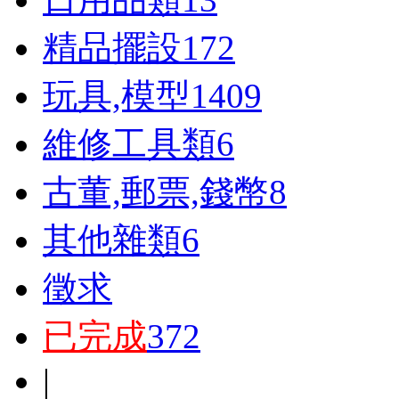
精品擺設
172
玩具,模型
1409
維修工具類
6
古董,郵票,錢幣
8
其他雜類
6
徵求
已完成
372
|