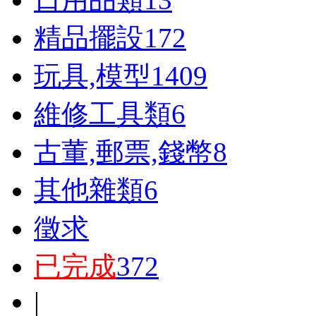
精品擺設
172
玩具,模型
1409
維修工具類
6
古董,郵票,錢幣
8
其他雜類
6
徵求
已完成
372
|