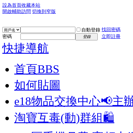
設為首頁
收藏本站
開啟輔助訪問
切換到窄版
找回密碼
自動登錄
密碼
立即註冊
登錄
快捷導航
首頁
BBS
如何貼圖
e18物品交換中心📢
主
淘寶互毒(動)群組🛍️