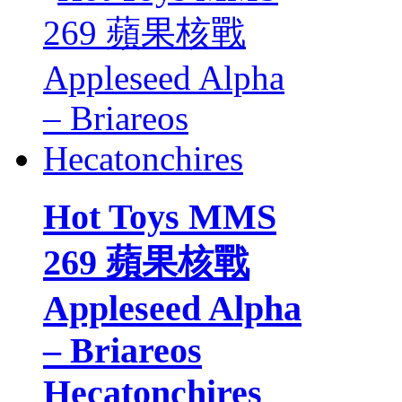
Hot Toys MMS
269 蘋果核戰
Appleseed Alpha
– Briareos
Hecatonchires