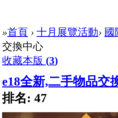
»
首頁
›
十月展覽活動
›
國
交換中心
收藏本版
(
3
)
e18全新,二手物品交
排名:
47