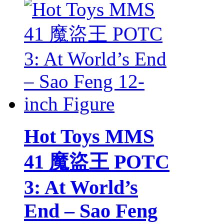
Hot Toys MMS
41 魔盜王 POTC
3: At World’s
End – Sao Feng