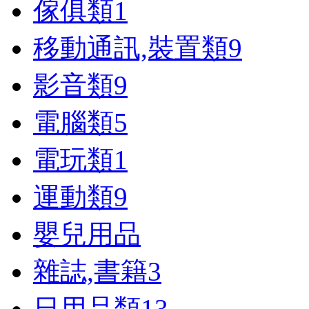
傢俱類
1
移動通訊,裝置類
9
影音類
9
電腦類
5
電玩類
1
運動類
9
嬰兒用品
雜誌,書籍
3
日用品類
13