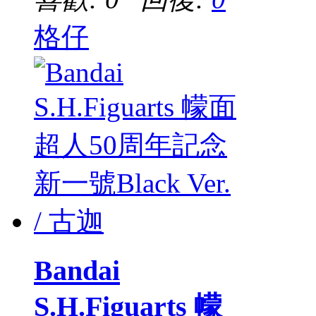
格仔
Bandai
S.H.Figuarts 幪