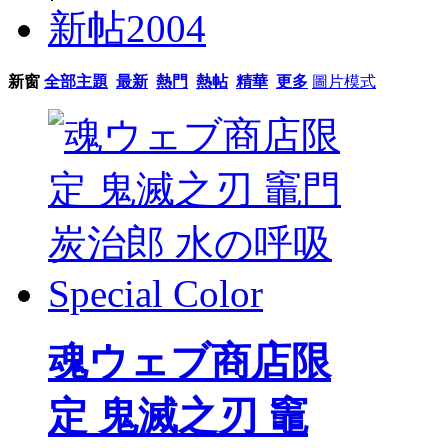
新帖
2004
新窗
全部主題
最新
熱門
熱帖
精華
更多
圖片模式
魂ウェブ商店限
定 鬼滅之刃 竈