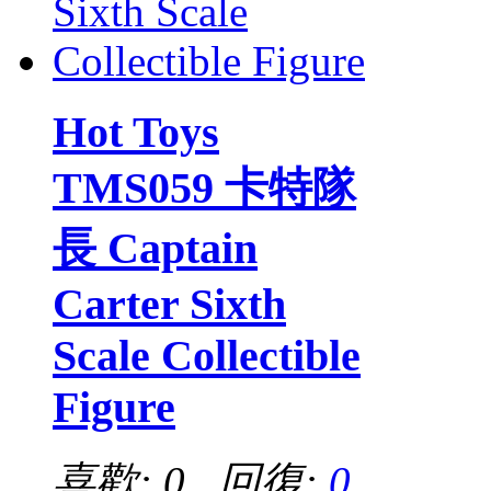
Hot Toys
TMS059 卡特隊
長 Captain
Carter Sixth
Scale Collectible
Figure
喜歡: 0 回復:
0