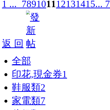
1 ...
7
8
9
10
11
12
13
14
15
... 
返 回
全部
印花,現金券
1
鞋服類
2
家電類
7