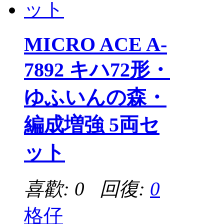
MICRO ACE A-
7892 キハ72形・
ゆふいんの森・
編成増強 5両セ
ット
喜歡: 0 回復:
0
格仔