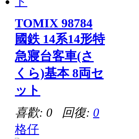
TOMIX 98784
國鉄 14系14形特
急寢台客車(さ
くら)基本 8両セ
ット
喜歡: 0 回復:
0
格仔