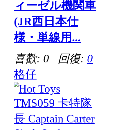
ィーゼル機関車
(JR西日本仕
様・単線用...
喜歡: 0 回復:
0
格仔