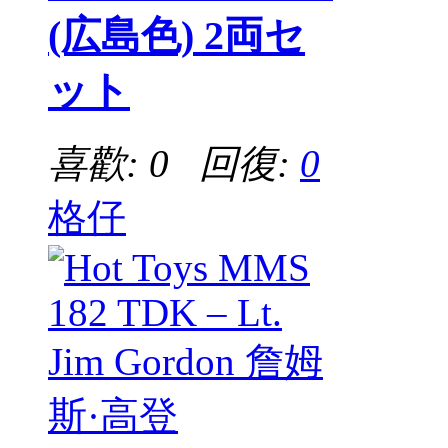
(広島色) 2両セ
ット
喜歡: 0 回復:
0
格仔