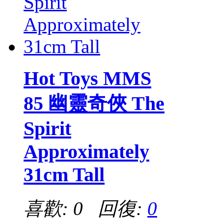
Hot Toys MMS
85 幽靈奇俠 The
Spirit
Approximately
31cm Tall
喜歡: 0 回復:
0