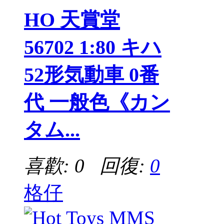
HO 天賞堂
56702 1:80 キハ
52形気動車 0番
代 一般色《カン
タム...
喜歡: 0 回復:
0
格仔