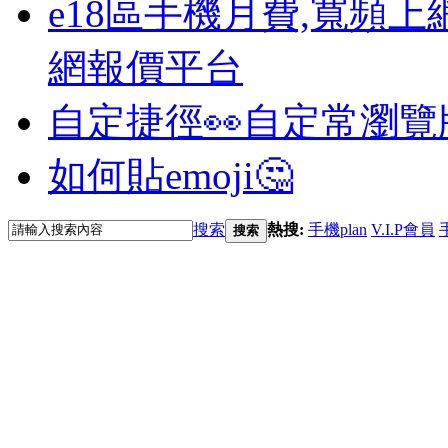
e18區手機月費,寬頻上
網報價平台
自定捷徑👀
自定常瀏覽
如何貼emoji🤔
搜索
熱搜:
手機plan
V.I.P會員
搜索