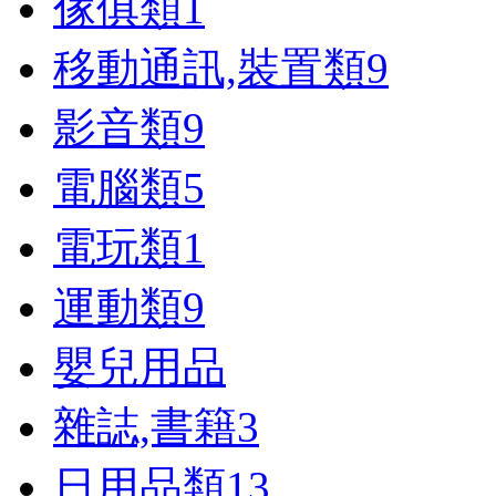
傢俱類
1
移動通訊,裝置類
9
影音類
9
電腦類
5
電玩類
1
運動類
9
嬰兒用品
雜誌,書籍
3
日用品類
13