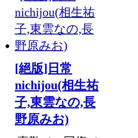
[絕版]日常
nichijou(相生祐
子,東雲なの,長
野原みお)