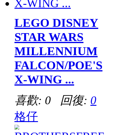
LEGO DISNEY
STAR WARS
MILLENNIUM
FALCON/POE'S
X-WING ...
喜歡: 0 回復:
0
格仔