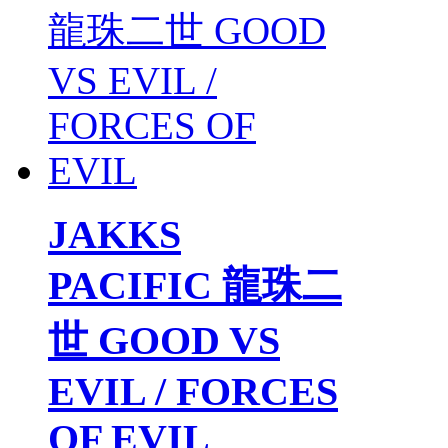
JAKKS
PACIFIC 龍珠二
世 GOOD VS
EVIL / FORCES
OF EVIL