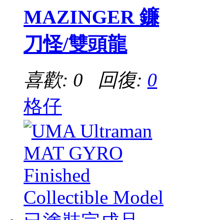
MAZINGER 鐮
刀怪/雙頭龍
喜歡: 0 回復:
0
格仔