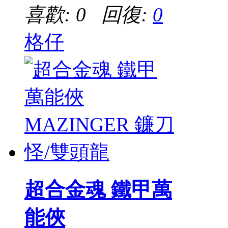
喜歡: 0 回復:
0
格仔
超合金魂 鐵甲萬
能俠