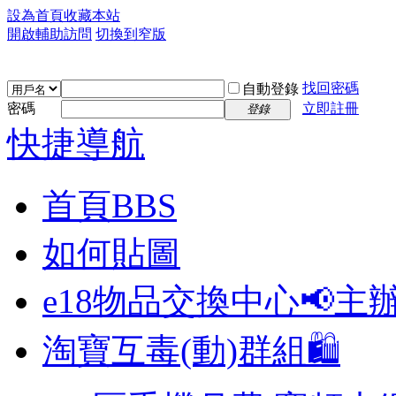
設為首頁
收藏本站
開啟輔助訪問
切換到窄版
找回密碼
自動登錄
密碼
立即註冊
登錄
快捷導航
首頁
BBS
如何貼圖
e18物品交換中心📢
主
淘寶互毒(動)群組🛍️