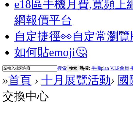
e18區手機月費,寬頻上
網報價平台
自定捷徑👀
自定常瀏覽
如何貼emoji🤔
搜索
熱搜:
手機plan
V.I.P會員
搜索
»
首頁
›
十月展覽活動
›
國
交換中心