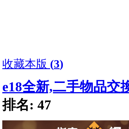
收藏本版
(
3
)
e18全新,二手物品交
排名:
47