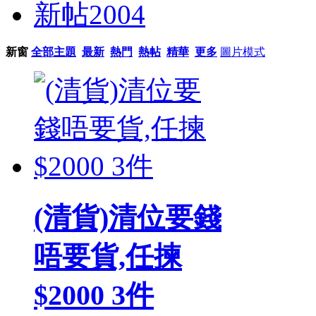
新帖
2004
新窗
全部主題
最新
熱門
熱帖
精華
更多
圖片模式
(清貨)清位要錢
唔要貨,任揀
$2000 3件