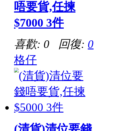
唔要貨,任揀
$7000 3件
喜歡: 0 回復:
0
格仔
(清貨)清位要錢