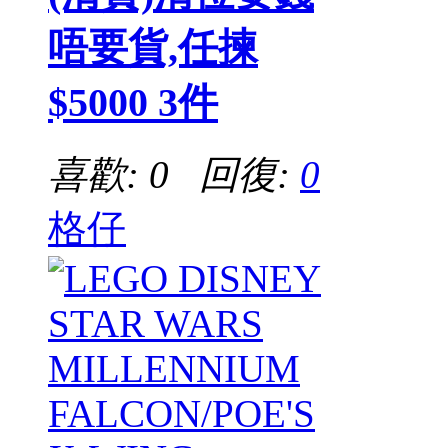
唔要貨,任揀
$5000 3件
喜歡: 0 回復:
0
格仔