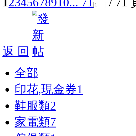
1
2
3
4
5
6
7
8
9
10
... 71
/ 71
返 回
全部
印花,現金券
1
鞋服類
2
家電類
7