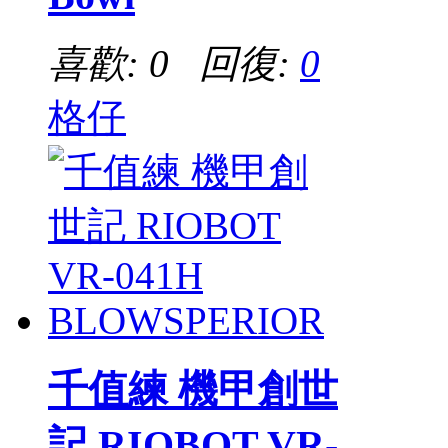
喜歡: 0 回復:
0
格仔
千值練 機甲創世
記 RIOBOT VR-