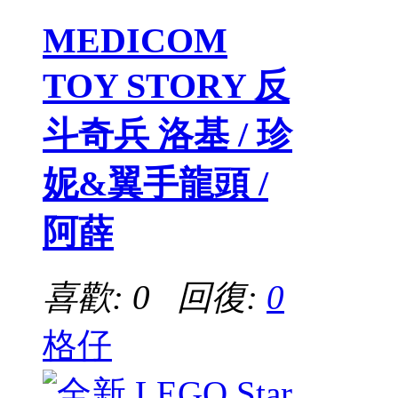
MEDICOM
TOY STORY 反
斗奇兵 洛基 / 珍
妮&翼手龍頭 /
阿薛
喜歡: 0 回復:
0
格仔