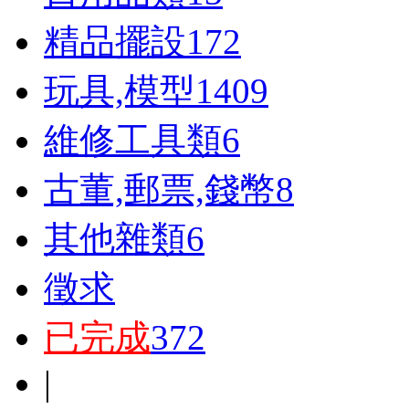
精品擺設
172
玩具,模型
1409
維修工具類
6
古董,郵票,錢幣
8
其他雜類
6
徵求
已完成
372
|