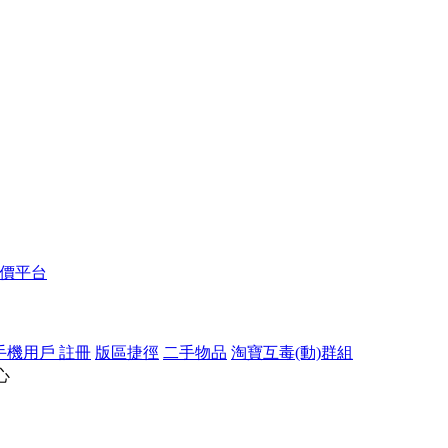
報價平台
手機用戶 註冊
版區捷徑
二手物品
淘寶互毒(動)群組
心