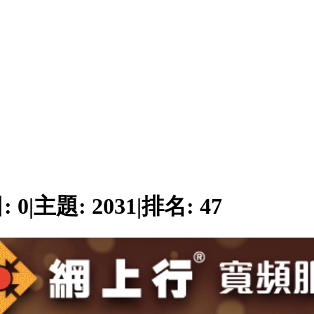
:
0
|
主題:
2031
|
排名:
47