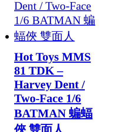
Hot Toys MMS
81 TDK –
Harvey Dent /
Two-Face 1/6
BATMAN 蝙蝠
俠 雙面人