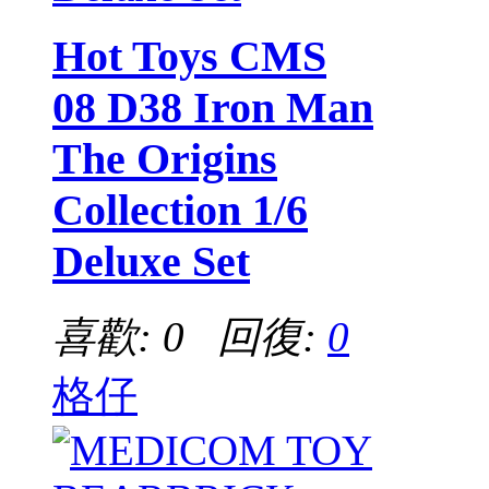
Hot Toys CMS
08 D38 Iron Man
The Origins
Collection 1/6
Deluxe Set
喜歡: 0 回復:
0
格仔