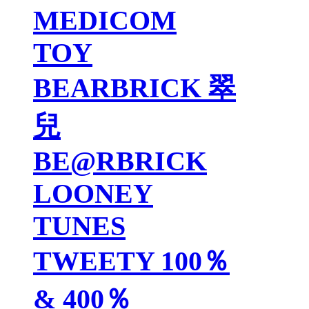
MEDICOM
TOY
BEARBRICK 翠
兒
BE@RBRICK
LOONEY
TUNES
TWEETY 100％
& 400％