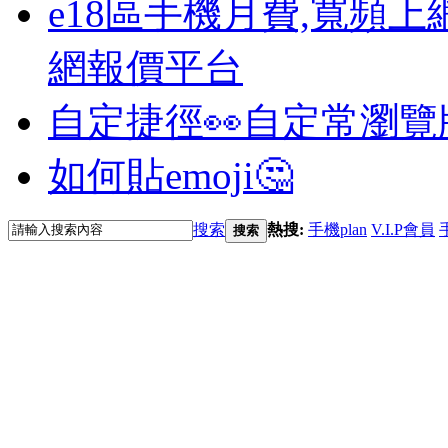
e18區手機月費,寬頻上
網報價平台
自定捷徑👀
自定常瀏覽
如何貼emoji🤔
搜索
熱搜:
手機plan
V.I.P會員
搜索