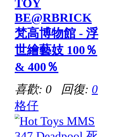
TOY
BE@RBRICK
梵高博物館 - 浮
世繪藝妓 100％
& 400％
喜歡: 0 回復:
0
格仔