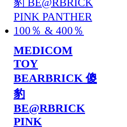
MEDICOM
TOY
BEARBRICK 傻
豹
BE@RBRICK
PINK