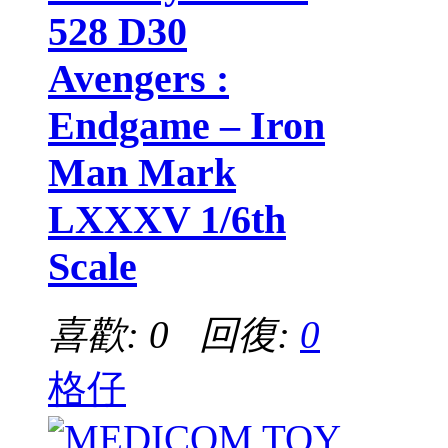
528 D30
Avengers :
Endgame – Iron
Man Mark
LXXXV 1/6th
Scale
喜歡: 0 回復:
0
格仔