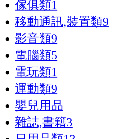
傢俱類
1
移動通訊,裝置類
9
影音類
9
電腦類
5
電玩類
1
運動類
9
嬰兒用品
雜誌,書籍
3
日用品類
13