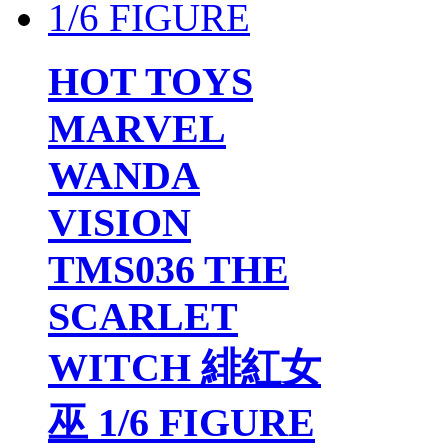
HOT TOYS
MARVEL
WANDA
VISION
TMS036 THE
SCARLET
WITCH 緋紅女
巫 1/6 FIGURE