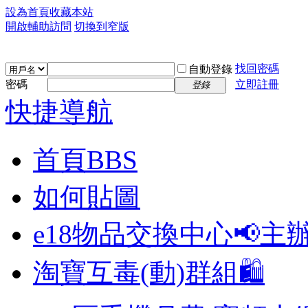
設為首頁
收藏本站
開啟輔助訪問
切換到窄版
找回密碼
自動登錄
密碼
立即註冊
登錄
快捷導航
首頁
BBS
如何貼圖
e18物品交換中心📢
主
淘寶互毒(動)群組🛍️