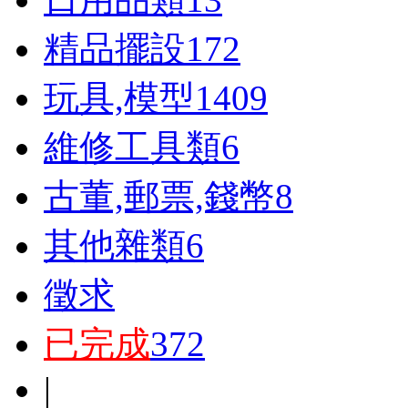
精品擺設
172
玩具,模型
1409
維修工具類
6
古董,郵票,錢幣
8
其他雜類
6
徵求
已完成
372
|