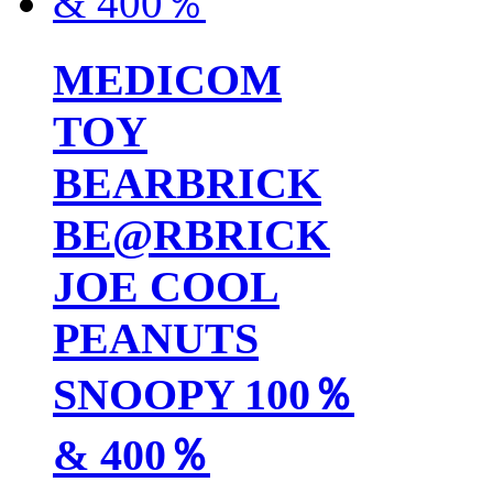
MEDICOM
TOY
BEARBRICK
BE@RBRICK
JOE COOL
PEANUTS
SNOOPY 100％
& 400％