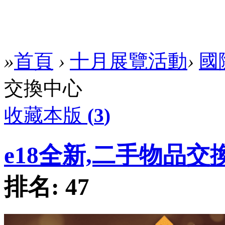
»
首頁
›
十月展覽活動
›
國
交換中心
收藏本版
(
3
)
e18全新,二手物品交
排名:
47