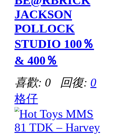
BE@RBRICK
JACKSON
POLLOCK
STUDIO 100％
& 400％
喜歡: 0 回復:
0
格仔