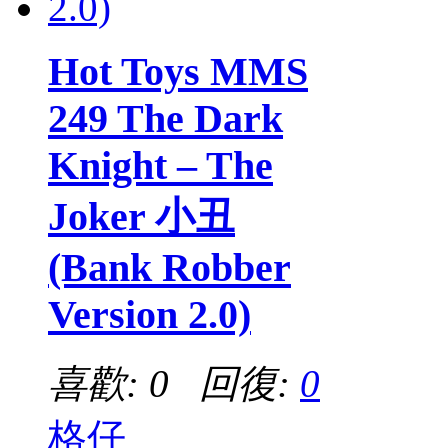
Hot Toys MMS
249 The Dark
Knight – The
Joker 小丑
(Bank Robber
Version 2.0)
喜歡: 0 回復:
0
格仔