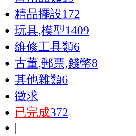
精品擺設
172
玩具,模型
1409
維修工具類
6
古董,郵票,錢幣
8
其他雜類
6
徵求
已完成
372
|