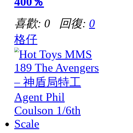
400％
喜歡: 0 回復:
0
格仔