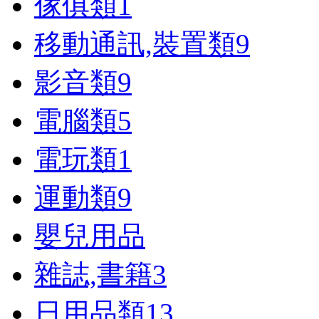
傢俱類
1
移動通訊,裝置類
9
影音類
9
電腦類
5
電玩類
1
運動類
9
嬰兒用品
雜誌,書籍
3
日用品類
13