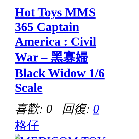
Hot Toys MMS
365 Captain
America : Civil
War – 黑寡婦
Black Widow 1/6
Scale
喜歡: 0 回復:
0
格仔