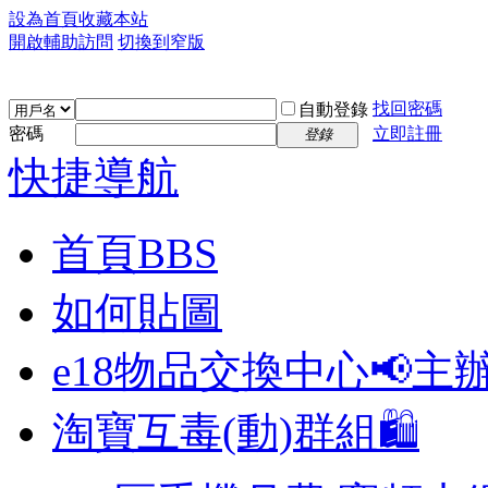
設為首頁
收藏本站
開啟輔助訪問
切換到窄版
找回密碼
自動登錄
密碼
立即註冊
登錄
快捷導航
首頁
BBS
如何貼圖
e18物品交換中心📢
主
淘寶互毒(動)群組🛍️