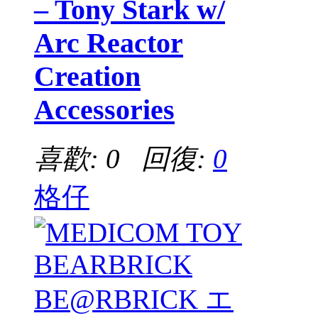
– Tony Stark w/
Arc Reactor
Creation
Accessories
喜歡: 0 回復:
0
格仔