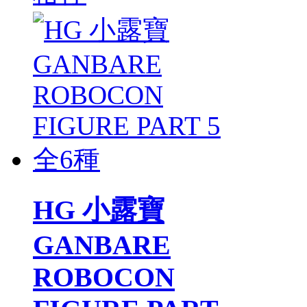
HG 小露寶
GANBARE
ROBOCON