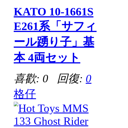
KATO 10-1661S
E261系「サフィ
ール踴り子」基
本 4両セット
喜歡: 0 回復:
0
格仔