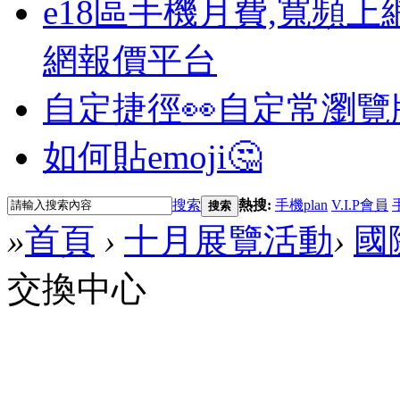
e18區手機月費,寬頻上
網報價平台
自定捷徑👀
自定常瀏覽
如何貼emoji🤔
搜索
熱搜:
手機plan
V.I.P會員
搜索
»
首頁
›
十月展覽活動
›
國
交換中心