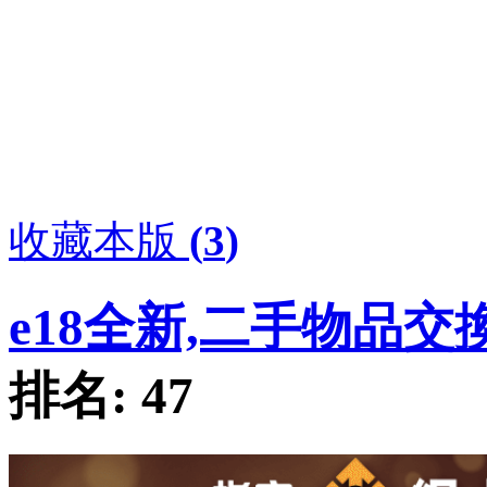
收藏本版
(
3
)
e18全新,二手物品交
排名:
47