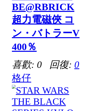
BE@RBRICK
超力電磁俠 コ
ン・バトラーV
400％
喜歡: 0 回復:
0
格仔