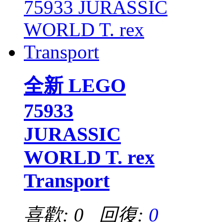
全新 LEGO
75933
JURASSIC
WORLD T. rex
Transport
喜歡: 0 回復:
0