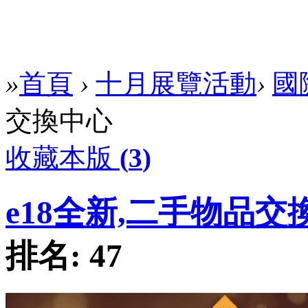
»
首頁
›
十月展覽活動
›
國
交換中心
收藏本版
(
3
)
e18全新,二手物品交
排名:
47