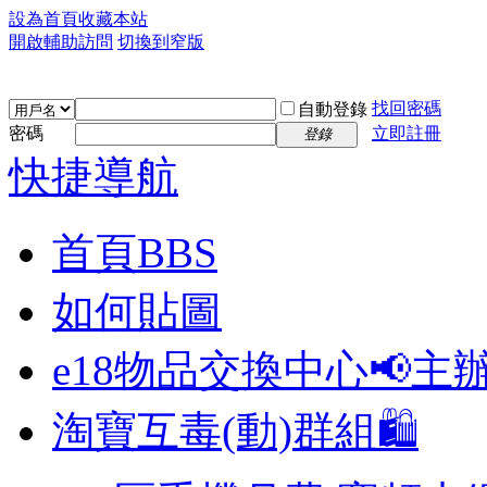
設為首頁
收藏本站
開啟輔助訪問
切換到窄版
找回密碼
自動登錄
密碼
立即註冊
登錄
快捷導航
首頁
BBS
如何貼圖
e18物品交換中心📢
主
淘寶互毒(動)群組🛍️