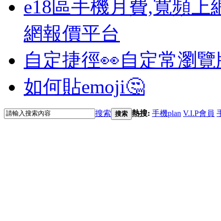
e18區手機月費,寬頻上
網報價平台
自定捷徑👀
自定常瀏覽
如何貼emoji🤔
搜索
熱搜:
手機plan
V.I.P會員
搜索