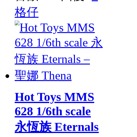
格仔
Hot Toys MMS
628 1/6th scale
永恆族 Eternals