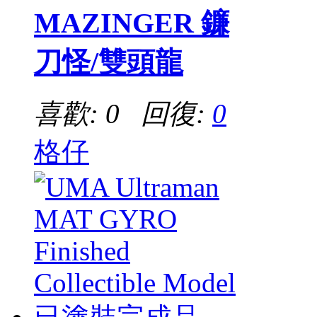
MAZINGER 鐮
刀怪/雙頭龍
喜歡: 0 回復:
0
格仔