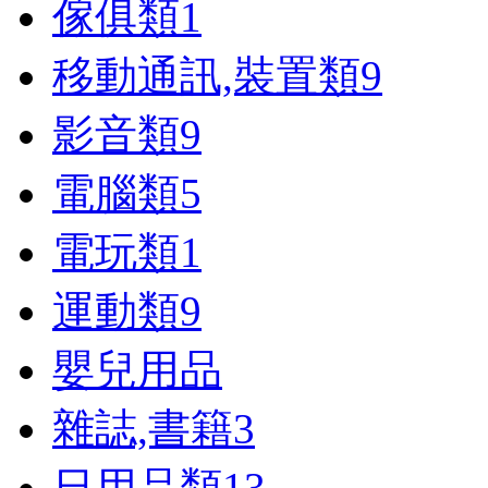
傢俱類
1
移動通訊,裝置類
9
影音類
9
電腦類
5
電玩類
1
運動類
9
嬰兒用品
雜誌,書籍
3
日用品類
13