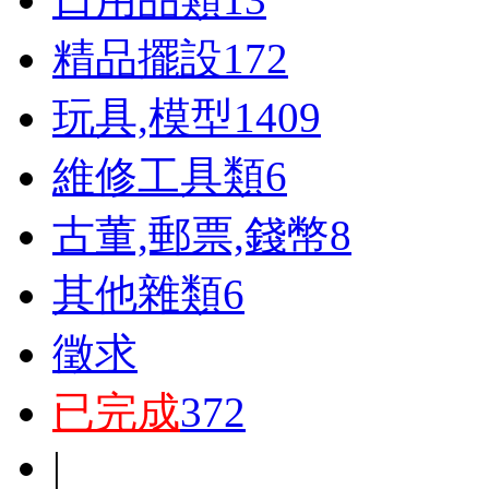
精品擺設
172
玩具,模型
1409
維修工具類
6
古董,郵票,錢幣
8
其他雜類
6
徵求
已完成
372
|