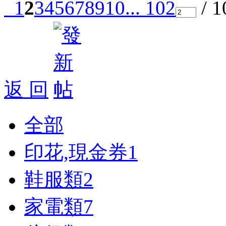
1
2
3
4
5
6
7
8
9
10
... 102
/ 
返 回
全部
印花,現金券
1
鞋服類
2
家電類
7