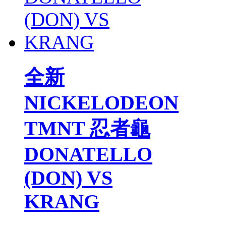
全新
NICKELODEON
TMNT 忍者龜
DONATELLO
(DON) VS
KRANG