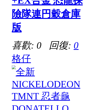
+EX合金 恐龍探
險隊連円穀倉庫
版
喜歡: 0 回復:
0
格仔