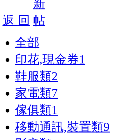
返 回
全部
印花,現金券
1
鞋服類
2
家電類
7
傢俱類
1
移動通訊,裝置類
9