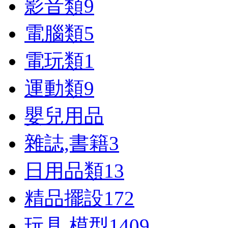
影音類
9
電腦類
5
電玩類
1
運動類
9
嬰兒用品
雜誌,書籍
3
日用品類
13
精品擺設
172
玩具,模型
1409