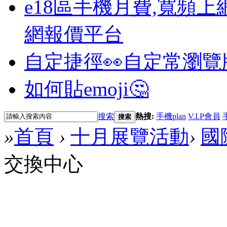
e18區手機月費,寬頻上
網報價平台
自定捷徑👀
自定常瀏覽
如何貼emoji🤔
搜索
熱搜:
手機plan
V.I.P會員
搜索
»
首頁
›
十月展覽活動
›
國
交換中心