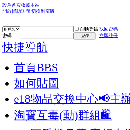
設為首頁
收藏本站
開啟輔助訪問
切換到窄版
找回密碼
自動登錄
密碼
立即註冊
登錄
快捷導航
首頁
BBS
如何貼圖
e18物品交換中心📢
主
淘寶互毒(動)群組🛍️