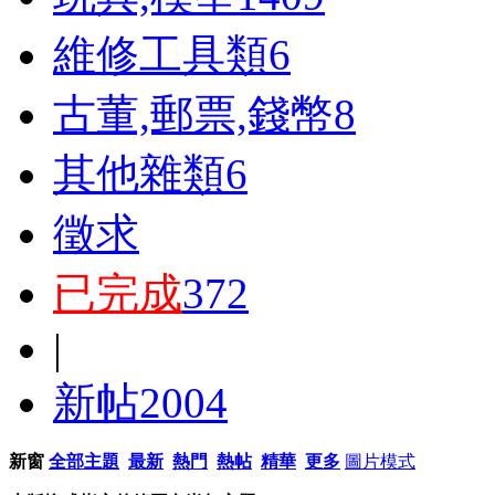
維修工具類
6
古董,郵票,錢幣
8
其他雜類
6
徵求
已完成
372
|
新帖
2004
新窗
全部主題
最新
熱門
熱帖
精華
更多
圖片模式