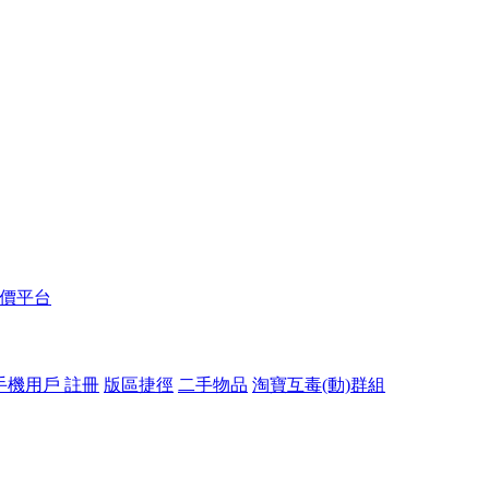
報價平台
手機用戶 註冊
版區捷徑
二手物品
淘寶互毒(動)群組