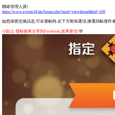
聯絡管理人員!
https://www.events18.hk/forum.php?mod=viewthread&tid=109
如想保密交換訊息,可在發帖時,在下方附加選項,揀選回帖僅作者
小貼士:發帖後再分享到Facebook,效果更佳!
💯