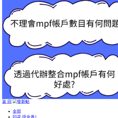
返 回
全部
印花,現金券
1