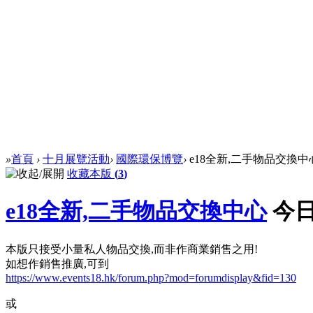
»
首頁
›
十月展覽活動
›
國際環保博覽
›
e18全新,二手物品交換中
收藏本版
(
3
)
e18全新,二手物品交換中心
今日
本版只接受小量私人物品交換,而非作商業銷售之用!
如想作銷售推廣,可到
https://www.events18.hk/forum.php?mod=forumdisplay&fid=130
或