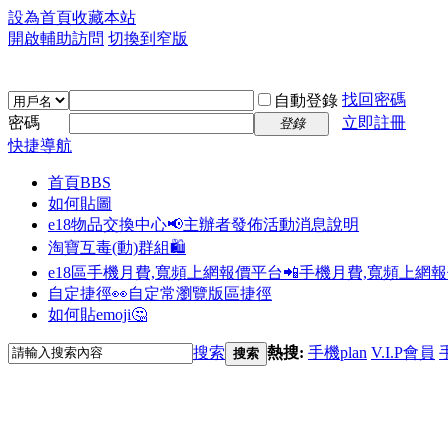
設為首頁
收藏本站
開啟輔助訪問
切換到窄版
找回密碼
自動登錄
密碼
立即註冊
登錄
快捷導航
首頁
BBS
如何貼圖
e18物品交換中心📢
主辦者發佈活動消息說明
淘寶互毒(動)群組🛍️
e18區手機月費,寬頻上網報價平台📲
手機月費,寬頻上網
自定捷徑👀
自定常瀏覽版區捷徑
如何貼emoji🤔
搜索
熱搜:
手機plan
V.I.P會員
搜索