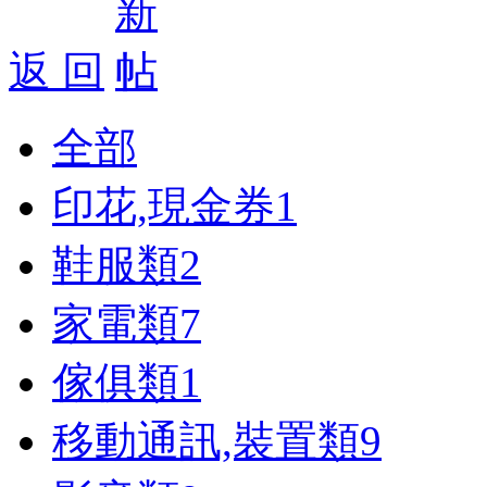
返 回
全部
印花,現金券
1
鞋服類
2
家電類
7
傢俱類
1
移動通訊,裝置類
9