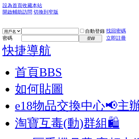
設為首頁
收藏本站
開啟輔助訪問
切換到窄版
找回密碼
自動登錄
密碼
立即註冊
登錄
快捷導航
首頁
BBS
如何貼圖
e18物品交換中心📢
主
淘寶互毒(動)群組🛍️