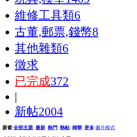
維修工具類
6
古董,郵票,錢幣
8
其他雜類
6
徵求
已完成
372
|
新帖
2004
新窗
全部主題
最新
熱門
熱帖
精華
更多
圖片模式