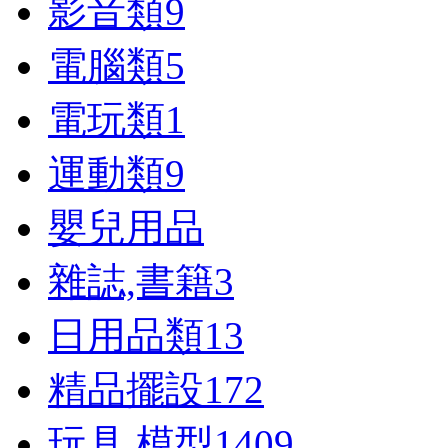
影音類
9
電腦類
5
電玩類
1
運動類
9
嬰兒用品
雜誌,書籍
3
日用品類
13
精品擺設
172
玩具,模型
1409