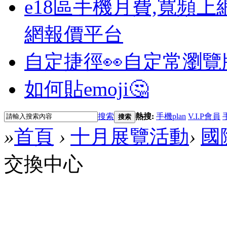
e18區手機月費,寬頻上
網報價平台
自定捷徑👀
自定常瀏覽
如何貼emoji🤔
搜索
熱搜:
手機plan
V.I.P會員
搜索
»
首頁
›
十月展覽活動
›
國
交換中心