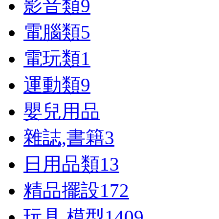
影音類
9
電腦類
5
電玩類
1
運動類
9
嬰兒用品
雜誌,書籍
3
日用品類
13
精品擺設
172
玩具,模型
1409