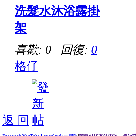
洗髮水沐浴露掛
架
喜歡: 0 回復:
0
格仔
返 回