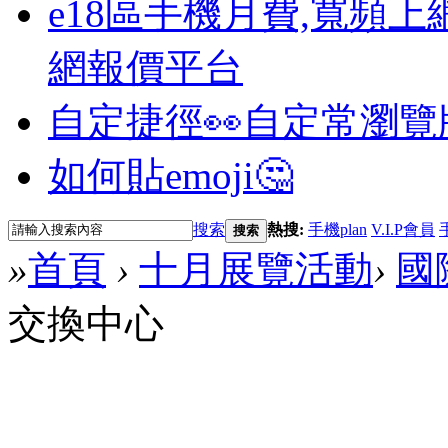
e18區手機月費,寬頻上
網報價平台
自定捷徑👀
自定常瀏覽
如何貼emoji🤔
搜索
熱搜:
手機plan
V.I.P會員
搜索
»
首頁
›
十月展覽活動
›
國
交換中心