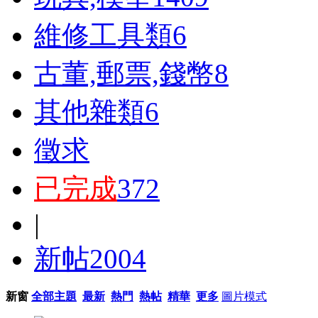
維修工具類
6
古董,郵票,錢幣
8
其他雜類
6
徵求
已完成
372
|
新帖
2004
新窗
全部主題
最新
熱門
熱帖
精華
更多
圖片模式