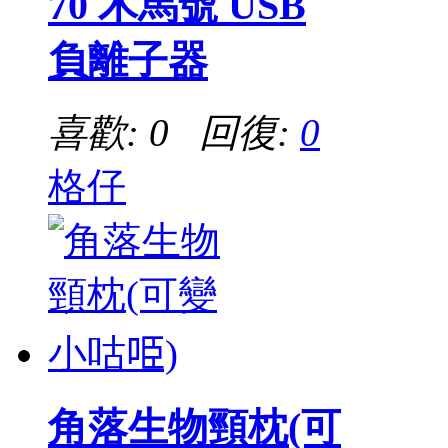
70 木馬號 USB
負離子器
喜歡: 0 回復:
0
格仔
角落生物頸枕(可