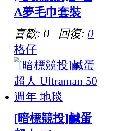
A夢毛巾套裝
喜歡: 0 回復:
0
格仔
[暗標競投]鹹蛋