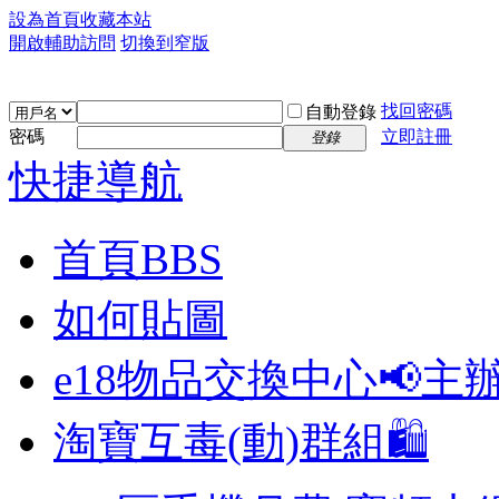
設為首頁
收藏本站
開啟輔助訪問
切換到窄版
找回密碼
自動登錄
密碼
立即註冊
登錄
快捷導航
首頁
BBS
如何貼圖
e18物品交換中心📢
主
淘寶互毒(動)群組🛍️