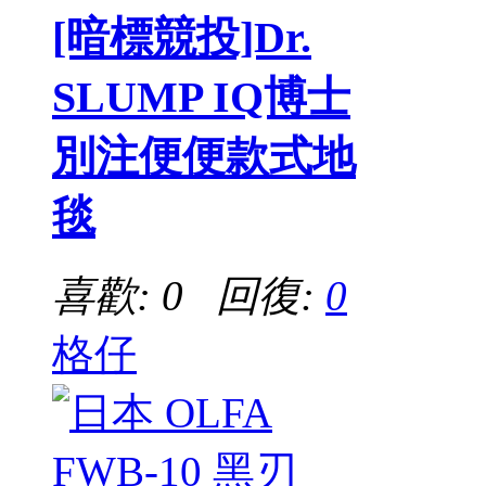
[暗標競投]Dr.
SLUMP IQ博士
別注便便款式地
毯
喜歡: 0 回復:
0
格仔