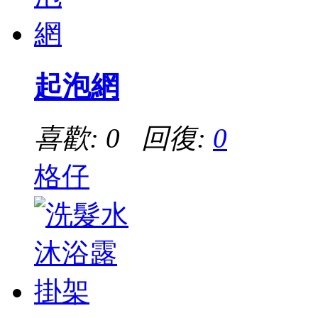
起泡網
喜歡: 0 回復:
0
格仔