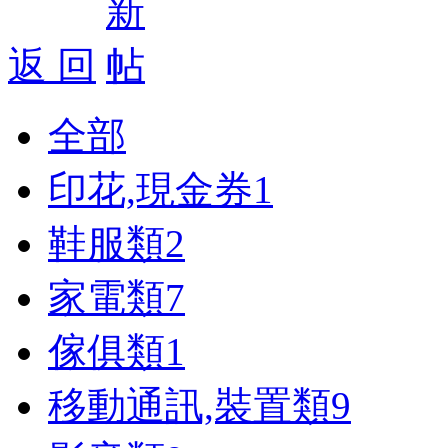
返 回
全部
印花,現金券
1
鞋服類
2
家電類
7
傢俱類
1
移動通訊,裝置類
9