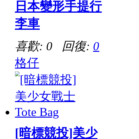
日本變形手提行
李車
喜歡: 0 回復:
0
格仔
[暗標競投]美少