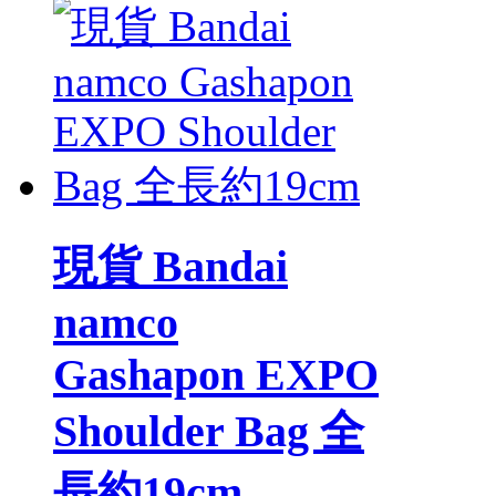
現貨 Bandai
namco
Gashapon EXPO
Shoulder Bag 全
長約19cm