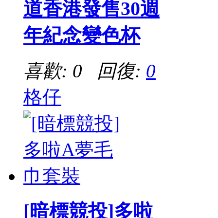
道香港發售30週
年紀念變色杯
喜歡: 0 回復:
0
格仔
[暗標競投]多啦