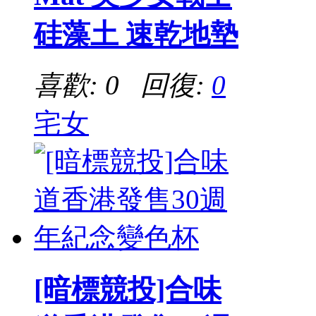
硅藻土 速乾地墊
喜歡: 0 回復:
0
宅女
[暗標競投]合味