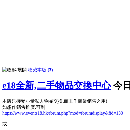
收藏本版
(
3
)
e18全新,二手物品交換中心
今日
本版只接受小量私人物品交換,而非作商業銷售之用!
如想作銷售推廣,可到
https://www.events18.hk/forum.php?mod=forumdisplay&fid=130
或