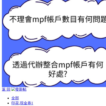
返 回
全部
印花,現金券
1