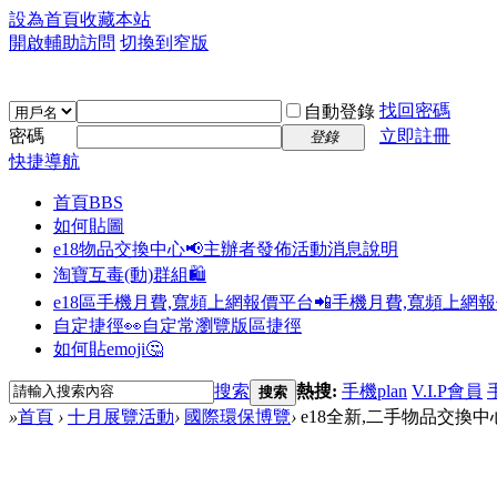
設為首頁
收藏本站
開啟輔助訪問
切換到窄版
找回密碼
自動登錄
密碼
立即註冊
登錄
快捷導航
首頁
BBS
如何貼圖
e18物品交換中心📢
主辦者發佈活動消息說明
淘寶互毒(動)群組🛍️
e18區手機月費,寬頻上網報價平台📲
手機月費,寬頻上網
自定捷徑👀
自定常瀏覽版區捷徑
如何貼emoji🤔
搜索
熱搜:
手機plan
V.I.P會員
搜索
»
首頁
›
十月展覽活動
›
國際環保博覽
›
e18全新,二手物品交換中