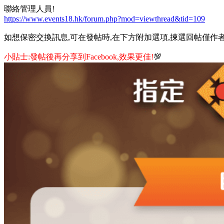
聯絡管理人員!
https://www.events18.hk/forum.php?mod=viewthread&tid=109
如想保密交換訊息,可在發帖時,在下方附加選項,揀選回帖僅作者
小貼士:發帖後再分享到Facebook,效果更佳!
💯