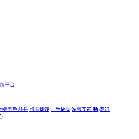
報價平台
手機用戶 註冊
版區捷徑
二手物品
淘寶互毒(動)群組
心