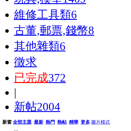
維修工具類
6
古董,郵票,錢幣
8
其他雜類
6
徵求
已完成
372
|
新帖
2004
新窗
全部主題
最新
熱門
熱帖
精華
更多
圖片模式