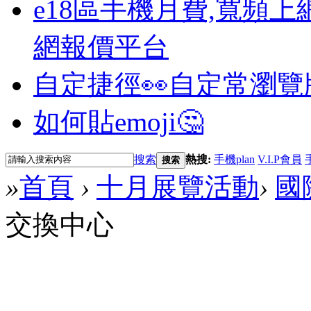
e18區手機月費,寬頻上
網報價平台
自定捷徑👀
自定常瀏覽
如何貼emoji🤔
搜索
熱搜:
手機plan
V.I.P會員
搜索
»
首頁
›
十月展覽活動
›
國
交換中心