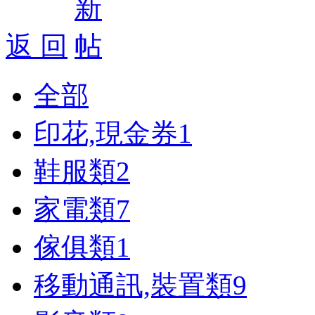
返 回
全部
印花,現金券
1
鞋服類
2
家電類
7
傢俱類
1
移動通訊,裝置類
9