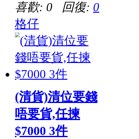
喜歡: 0 回復:
0
格仔
(清貨)清位要錢
唔要貨,任揀
$7000 3件