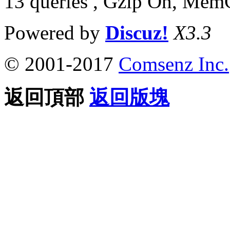
13 queries , Gzip On, Mem
Powered by
Discuz!
X3.3
© 2001-2017
Comsenz Inc.
返回頂部
返回版塊