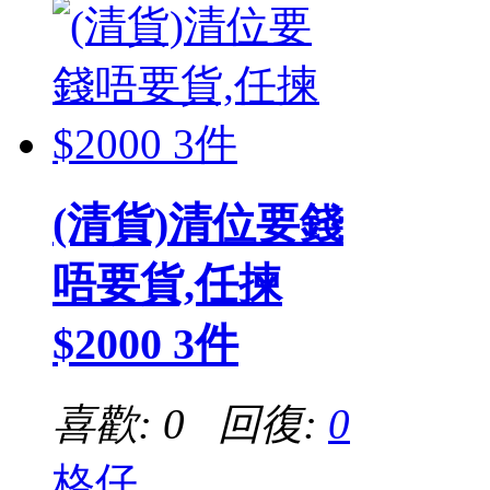
(清貨)清位要錢
唔要貨,任揀
$2000 3件
喜歡: 0 回復:
0
格仔