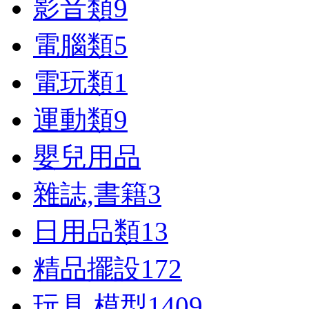
影音類
9
電腦類
5
電玩類
1
運動類
9
嬰兒用品
雜誌,書籍
3
日用品類
13
精品擺設
172
玩具,模型
1409