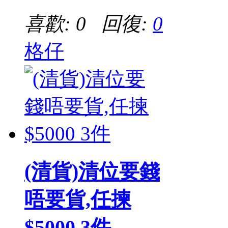
喜歡: 0 回復:
0
格仔
(清貨)清位要錢
唔要貨,任揀
$5000 3件