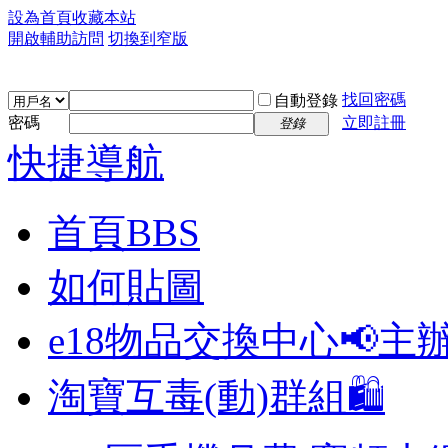
設為首頁
收藏本站
開啟輔助訪問
切換到窄版
找回密碼
自動登錄
密碼
立即註冊
登錄
快捷導航
首頁
BBS
如何貼圖
e18物品交換中心📢
主
淘寶互毒(動)群組🛍️