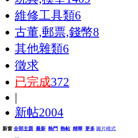
維修工具類
6
古董,郵票,錢幣
8
其他雜類
6
徵求
已完成
372
|
新帖
2004
新窗
全部主題
最新
熱門
熱帖
精華
更多
圖片模式