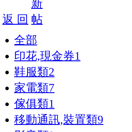
返 回
全部
印花,現金券
1
鞋服類
2
家電類
7
傢俱類
1
移動通訊,裝置類
9