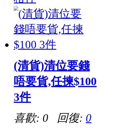
(清貨)清位要錢
唔要貨,任揀$100
3件
喜歡: 0 回復:
0