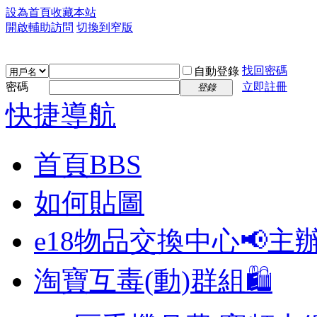
設為首頁
收藏本站
開啟輔助訪問
切換到窄版
找回密碼
自動登錄
密碼
立即註冊
登錄
快捷導航
首頁
BBS
如何貼圖
e18物品交換中心📢
主
淘寶互毒(動)群組🛍️