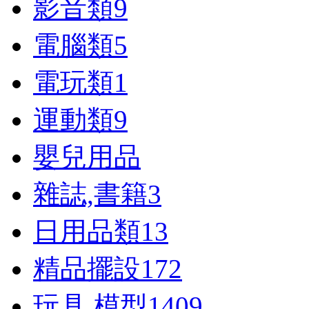
影音類
9
電腦類
5
電玩類
1
運動類
9
嬰兒用品
雜誌,書籍
3
日用品類
13
精品擺設
172
玩具,模型
1409