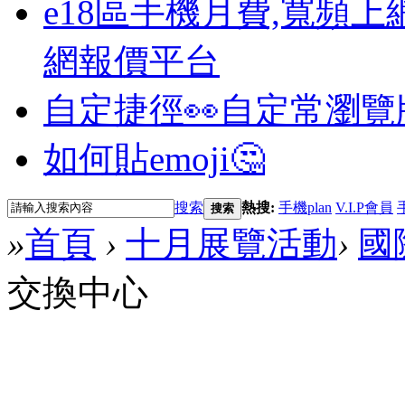
e18區手機月費,寬頻上
網報價平台
自定捷徑👀
自定常瀏覽
如何貼emoji🤔
搜索
熱搜:
手機plan
V.I.P會員
搜索
»
首頁
›
十月展覽活動
›
國
交換中心