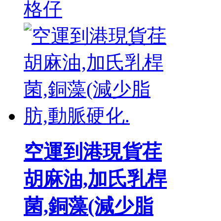
格仔
空運到港現貨荏
胡麻油,加氏乳桿
菌,銅藻(減少脂