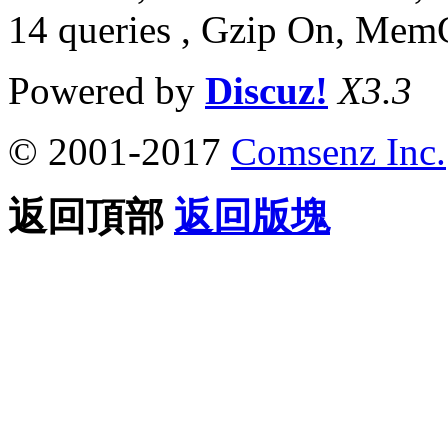
14 queries , Gzip On, Mem
Powered by
Discuz!
X3.3
© 2001-2017
Comsenz Inc.
返回頂部
返回版塊