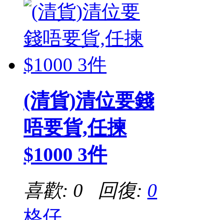
(清貨)清位要錢
唔要貨,任揀
$1000 3件
喜歡: 0 回復:
0
格仔