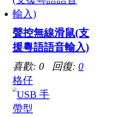
聲控無線滑鼠(支
援粵語語音輸入)
喜歡: 0 回復:
0
格仔