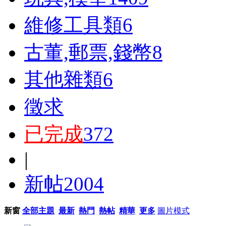
維修工具類
6
古董,郵票,錢幣
8
其他雜類
6
徵求
已完成
372
|
新帖
2004
新窗
全部主題
最新
熱門
熱帖
精華
更多
圖片模式