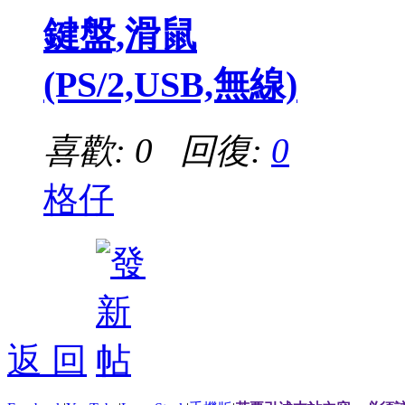
鍵盤,滑鼠
(PS/2,USB,無線)
喜歡: 0 回復:
0
格仔
返 回