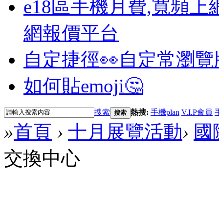
e18區手機月費,寬頻上
網報價平台
自定捷徑👀
自定常瀏覽
如何貼emoji🤔
搜索
熱搜:
手機plan
V.I.P會員
搜索
»
首頁
›
十月展覽活動
›
國
交換中心