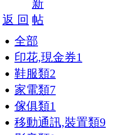
返 回
全部
印花,現金券
1
鞋服類
2
家電類
7
傢俱類
1
移動通訊,裝置類
9