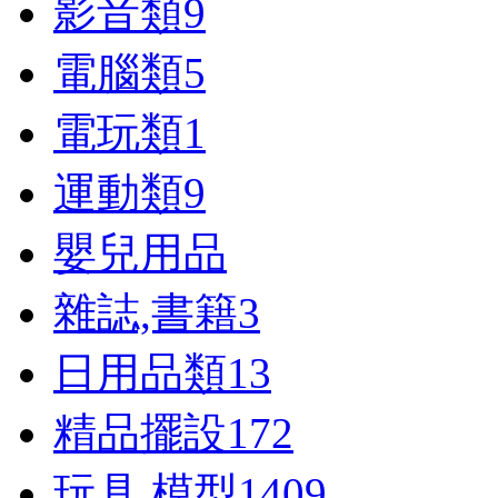
影音類
9
電腦類
5
電玩類
1
運動類
9
嬰兒用品
雜誌,書籍
3
日用品類
13
精品擺設
172
玩具,模型
1409