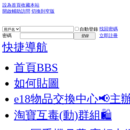
設為首頁
收藏本站
開啟輔助訪問
切換到窄版
找回密碼
自動登錄
密碼
立即註冊
登錄
快捷導航
首頁
BBS
如何貼圖
e18物品交換中心📢
主
淘寶互毒(動)群組🛍️