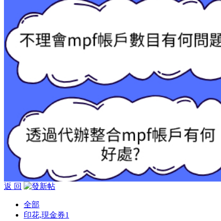
返 回
全部
印花,現金券
1