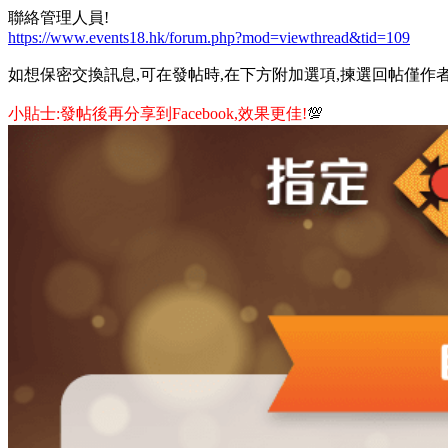
聯絡管理人員!
https://www.events18.hk/forum.php?mod=viewthread&tid=109
如想保密交換訊息,可在發帖時,在下方附加選項,揀選回帖僅作者
小貼士:發帖後再分享到Facebook,效果更佳!
💯