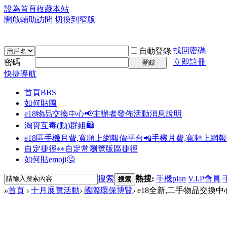
設為首頁
收藏本站
開啟輔助訪問
切換到窄版
找回密碼
自動登錄
密碼
立即註冊
登錄
快捷導航
首頁
BBS
如何貼圖
e18物品交換中心📢
主辦者發佈活動消息說明
淘寶互毒(動)群組🛍️
e18區手機月費,寬頻上網報價平台📲
手機月費,寬頻上網
自定捷徑👀
自定常瀏覽版區捷徑
如何貼emoji🤔
搜索
熱搜:
手機plan
V.I.P會員
搜索
»
首頁
›
十月展覽活動
›
國際環保博覽
›
e18全新,二手物品交換中