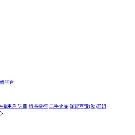
報價平台
手機用戶 註冊
版區捷徑
二手物品
淘寶互毒(動)群組
心