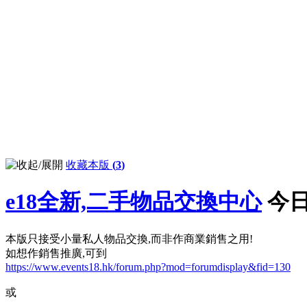
收藏本版
(
3
)
e18全新,二手物品交換中心
今日
本版只接受小量私人物品交換,而非作商業銷售之用!
如想作銷售推廣,可到
https://www.events18.hk/forum.php?mod=forumdisplay&fid=130
或