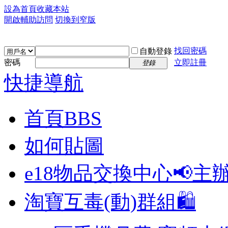
設為首頁
收藏本站
開啟輔助訪問
切換到窄版
找回密碼
自動登錄
密碼
立即註冊
登錄
快捷導航
首頁
BBS
如何貼圖
e18物品交換中心📢
主
淘寶互毒(動)群組🛍️