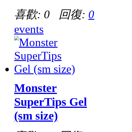
喜歡: 0 回復:
0
events
Monster
SuperTips Gel
(sm size)