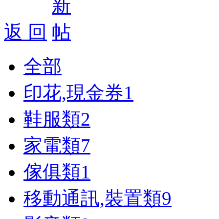
返 回
全部
印花,現金券
1
鞋服類
2
家電類
7
傢俱類
1
移動通訊,裝置類
9