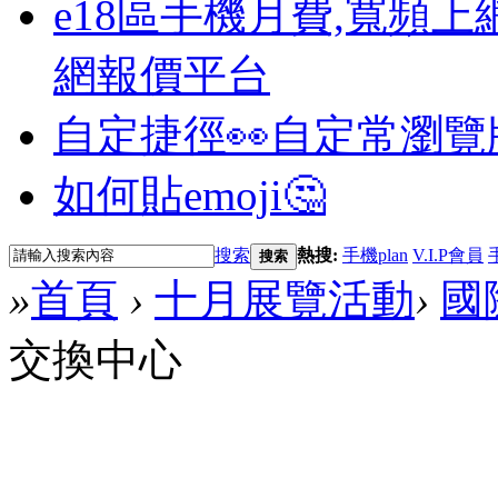
e18區手機月費,寬頻上
網報價平台
自定捷徑👀
自定常瀏覽
如何貼emoji🤔
搜索
熱搜:
手機plan
V.I.P會員
搜索
»
首頁
›
十月展覽活動
›
國
交換中心