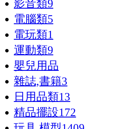
影音類
9
電腦類
5
電玩類
1
運動類
9
嬰兒用品
雜誌,書籍
3
日用品類
13
精品擺設
172
玩具,模型
1409