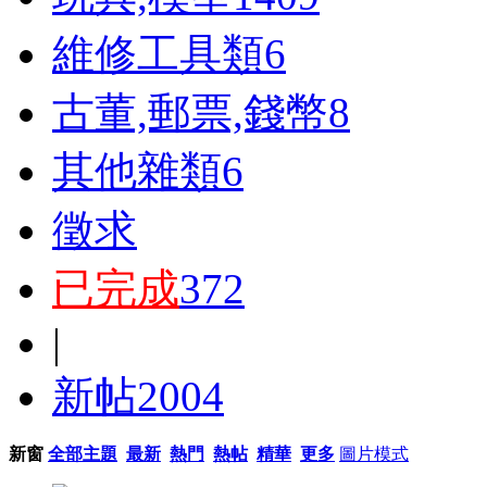
維修工具類
6
古董,郵票,錢幣
8
其他雜類
6
徵求
已完成
372
|
新帖
2004
新窗
全部主題
最新
熱門
熱帖
精華
更多
圖片模式