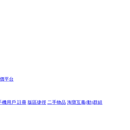
報價平台
手機用戶 註冊
版區捷徑
二手物品
淘寶互毒(動)群組