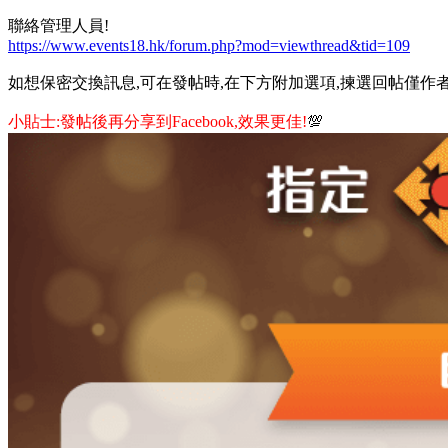
聯絡管理人員!
https://www.events18.hk/forum.php?mod=viewthread&tid=109
如想保密交換訊息,可在發帖時,在下方附加選項,揀選回帖僅作者
小貼士:發帖後再分享到Facebook,效果更佳!
💯