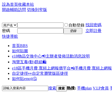
設為首頁
收藏本站
開啟輔助訪問
切換到窄版
找回密碼
自動登錄
密碼
立即註冊
登錄
快捷導航
首頁
BBS
如何貼圖
e18物品交換中心📢
主辦者發佈活動消息說明
淘寶互毒(動)群組🛍️
e18區手機月費,寬頻上網報價平台📲
手機月費,寬頻上網
自定捷徑👀
自定常瀏覽版區捷徑
如何貼emoji🤔
搜索
熱搜:
手機plan
V.I.P會員
搜索