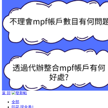
返 回
全部
印花,現金券
1