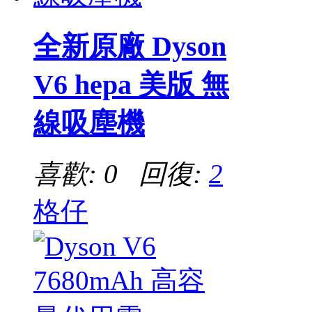
全新原廠 Dyson
V6 hepa 美版 無
線吸塵機
喜歡: 0 回復:
2
格仔