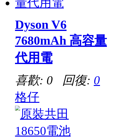
Dyson V6
7680mAh 高容量
代用電
喜歡: 0 回復:
0
格仔