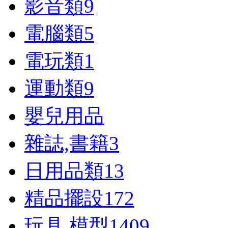
影音類
9
電腦類
5
電玩類
1
運動類
9
嬰兒用品
雜誌,書籍
3
日用品類
13
精品擺設
172
玩具,模型
1409