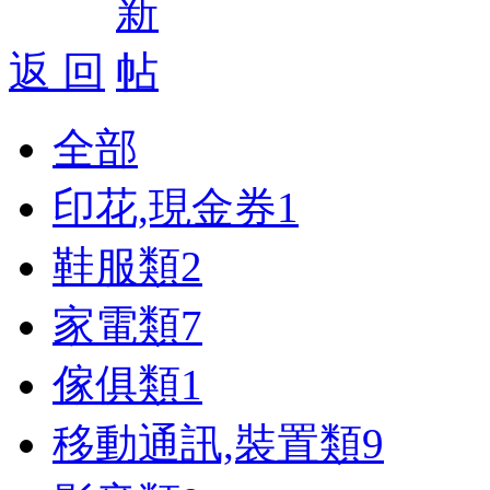
返 回
全部
印花,現金券
1
鞋服類
2
家電類
7
傢俱類
1
移動通訊,裝置類
9