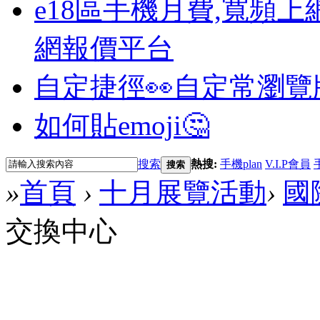
e18區手機月費,寬頻上
網報價平台
自定捷徑👀
自定常瀏覽
如何貼emoji🤔
搜索
熱搜:
手機plan
V.I.P會員
搜索
»
首頁
›
十月展覽活動
›
國
交換中心