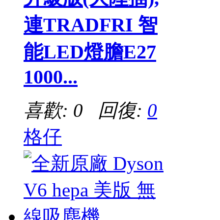
連TRADFRI 智
能LED燈膽E27
1000...
喜歡: 0 回復:
0
格仔