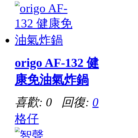
origo AF-132 健
康免油氣炸鍋
喜歡: 0 回復:
0
格仔