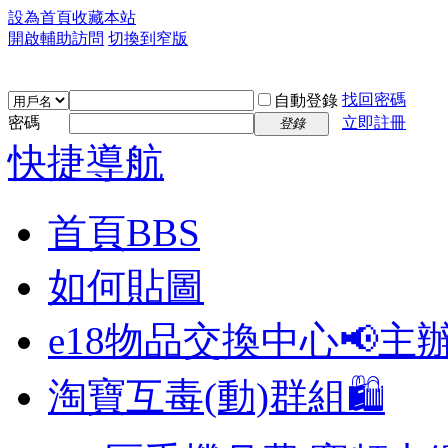
設為首頁
收藏本站
開啟輔助訪問
切換到窄版
找回密碼
自動登錄
密碼
立即註冊
登錄
快捷導航
首頁
BBS
如何貼圖
e18物品交換中心📢
主
淘寶互毒(動)群組🛍️