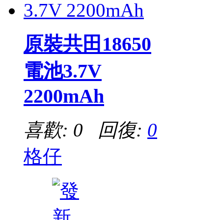
原裝共田18650
電池3.7V
2200mAh
喜歡: 0 回復:
0
格仔