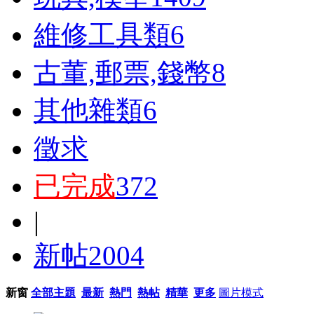
維修工具類
6
古董,郵票,錢幣
8
其他雜類
6
徵求
已完成
372
|
新帖
2004
新窗
全部主題
最新
熱門
熱帖
精華
更多
圖片模式