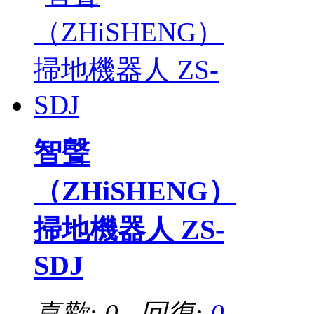
智聲
（ZHiSHENG）
掃地機器人 ZS-
SDJ
喜歡: 0 回復:
0