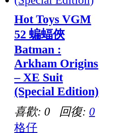
Hot Toys VGM
52 蝙蝠俠
Batman :
Arkham Origins
– XE Suit
(Special Edition)
喜歡: 0 回復:
0
格仔