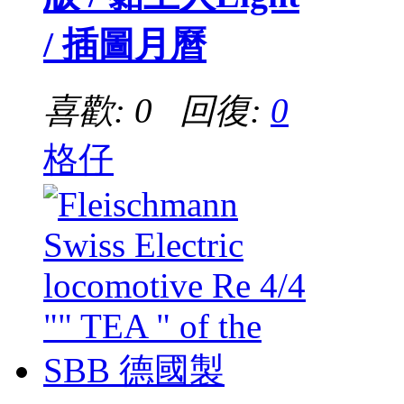
/ 插圖月曆
喜歡: 0 回復:
0
格仔