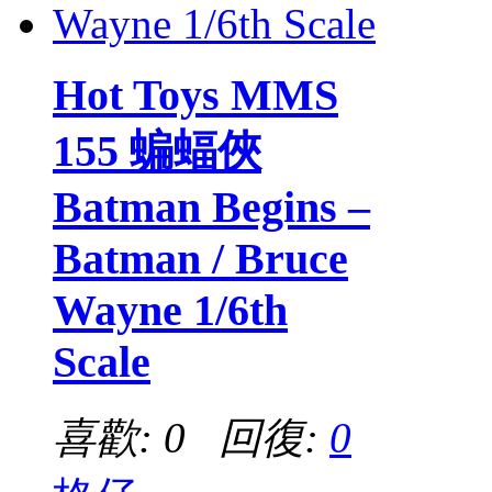
Hot Toys MMS
155 蝙蝠俠
Batman Begins –
Batman / Bruce
Wayne 1/6th
Scale
喜歡: 0 回復:
0