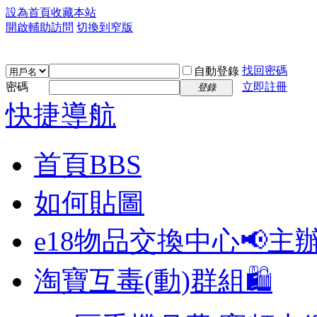
設為首頁
收藏本站
開啟輔助訪問
切換到窄版
找回密碼
自動登錄
密碼
立即註冊
登錄
快捷導航
首頁
BBS
如何貼圖
e18物品交換中心📢
主
淘寶互毒(動)群組🛍️