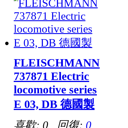
FLEISCHMANN
737871 Electric
locomotive series
E 03, DB 德國製
喜歡: 0 回復:
0