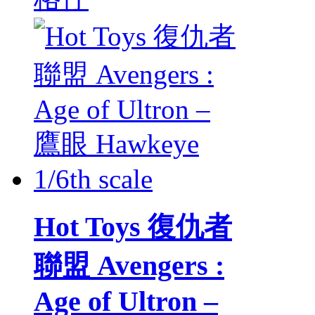
Hot Toys 復仇者
聯盟 Avengers :
Age of Ultron –