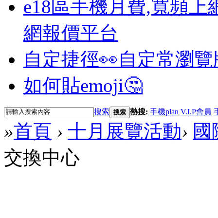
e18區手機月費,寬頻上
網報價平台
自定捷徑👀
自定常瀏覽
如何貼emoji🤔
搜索
熱搜:
手機plan
V.I.P會員
搜索
»
首頁
›
十月展覽活動
›
國
交換中心