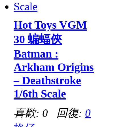
Hot Toys VGM
30 蝙蝠俠
Batman :
Arkham Origins
– Deathstroke
1/6th Scale
喜歡: 0 回復:
0