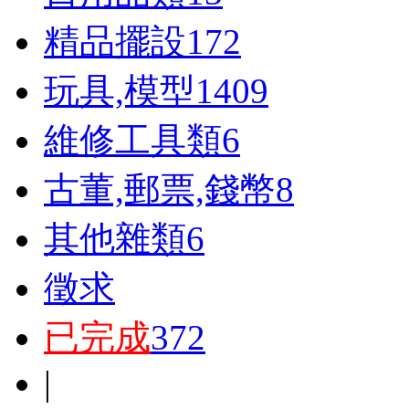
精品擺設
172
玩具,模型
1409
維修工具類
6
古董,郵票,錢幣
8
其他雜類
6
徵求
已完成
372
|