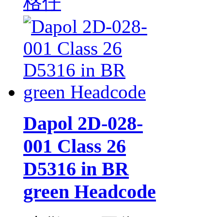
格仔
Dapol 2D-028-
001 Class 26
D5316 in BR
green Headcode