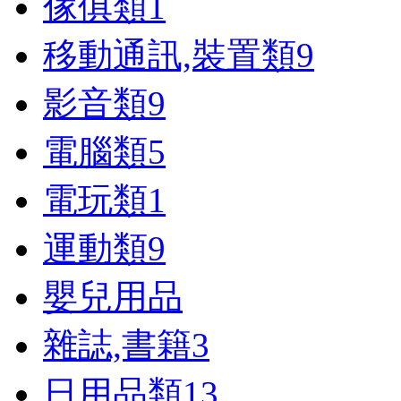
傢俱類
1
移動通訊,裝置類
9
影音類
9
電腦類
5
電玩類
1
運動類
9
嬰兒用品
雜誌,書籍
3
日用品類
13