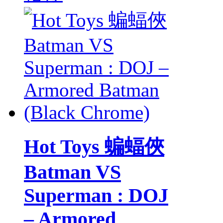
Hot Toys 蝙蝠俠
Batman VS
Superman : DOJ
– Armored