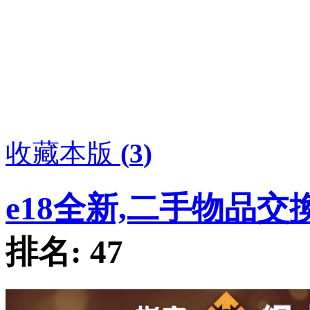
收藏本版
(
3
)
e18全新,二手物品交
排名:
47