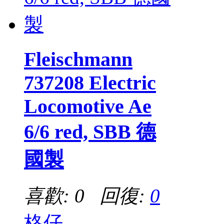
Fleischmann
737208 Electric
Locomotive Ae
6/6 red, SBB 德
國製
喜歡: 0 回復:
0
格仔