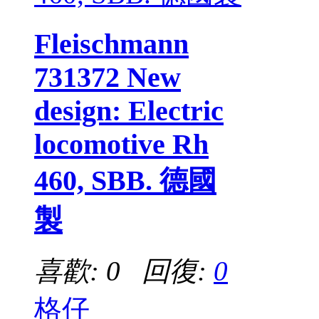
Fleischmann
731372 New
design: Electric
locomotive Rh
460, SBB. 德國
製
喜歡: 0 回復:
0
格仔