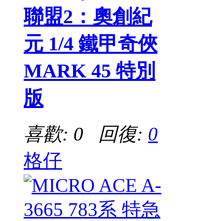
聯盟2：奧創紀
元 1/4 鐵甲奇俠
MARK 45 特別
版
喜歡: 0 回復:
0
格仔