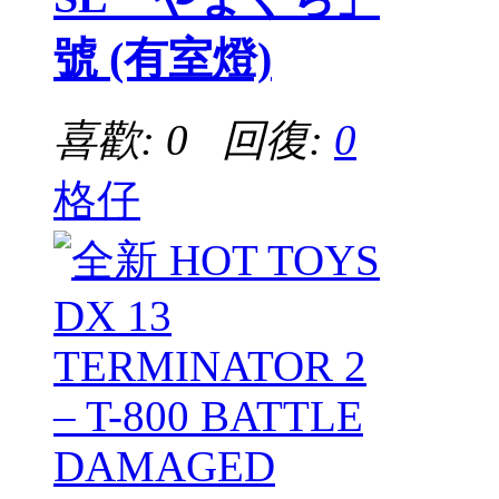
號 (有室燈)
喜歡: 0 回復:
0
格仔