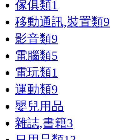
傢俱類
1
移動通訊,裝置類
9
影音類
9
電腦類
5
電玩類
1
運動類
9
嬰兒用品
雜誌,書籍
3
日用品類
13