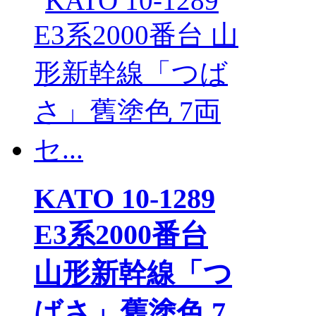
KATO 10-1289
E3系2000番台
山形新幹線「つ
ばさ」舊塗色 7