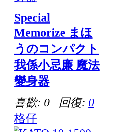
Special
Memorize まほ
うのコンパクト
我係小忌廉 魔法
變身器
喜歡: 0 回復:
0
格仔