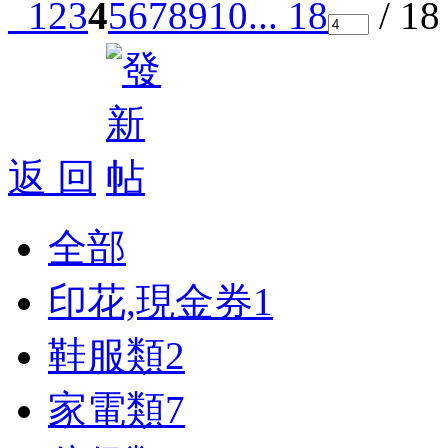
1
2
3
4
5
6
7
8
9
10
... 18
/ 1
返 回
全部
印花,現金券
1
鞋服類
2
家電類
7