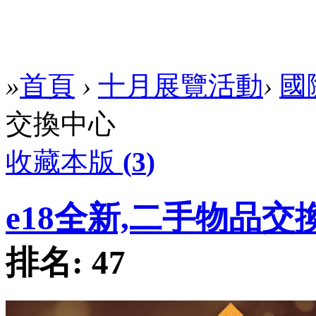
»
首頁
›
十月展覽活動
›
國
交換中心
收藏本版
(
3
)
e18全新,二手物品交
排名:
47