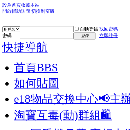
設為首頁
收藏本站
開啟輔助訪問
切換到窄版
找回密碼
自動登錄
密碼
立即註冊
登錄
快捷導航
首頁
BBS
如何貼圖
e18物品交換中心📢
主
淘寶互毒(動)群組🛍️