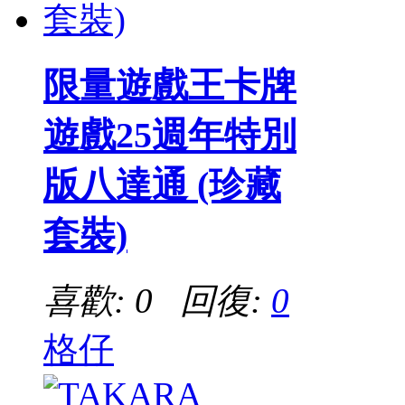
限量遊戲王卡牌
遊戲25週年特別
版八達通 (珍藏
套裝)
喜歡: 0 回復:
0
格仔