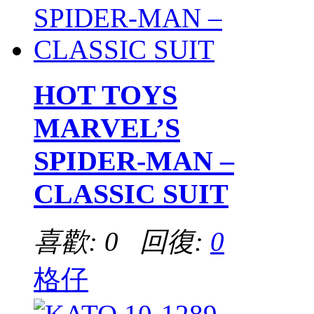
HOT TOYS
MARVEL’S
SPIDER-MAN –
CLASSIC SUIT
喜歡: 0 回復:
0
格仔