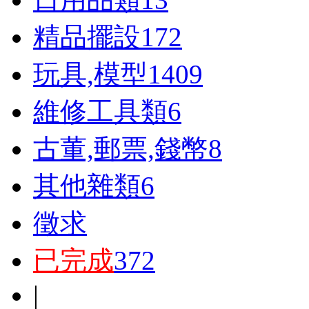
精品擺設
172
玩具,模型
1409
維修工具類
6
古董,郵票,錢幣
8
其他雜類
6
徵求
已完成
372
|