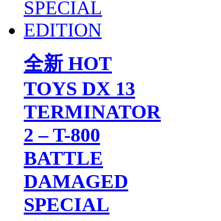
全新 HOT
TOYS DX 13
TERMINATOR
2 – T-800
BATTLE
DAMAGED
SPECIAL