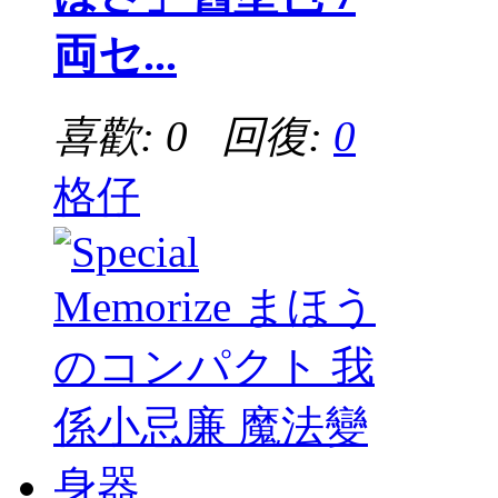
両セ...
喜歡: 0 回復:
0
格仔