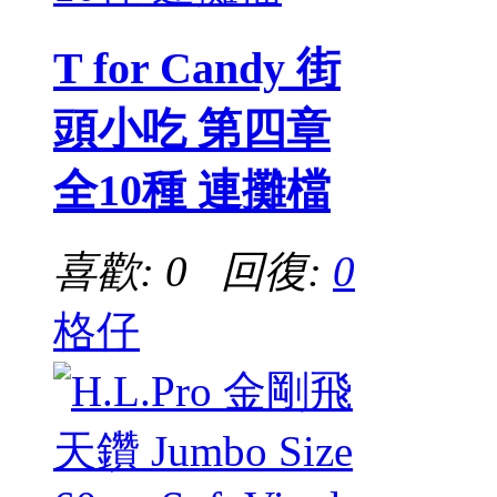
T for Candy 街
頭小吃 第四章
全10種 連攤檔
喜歡: 0 回復:
0
格仔