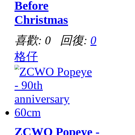
Before
Christmas
喜歡: 0 回復:
0
格仔
ZCWO Popeye -