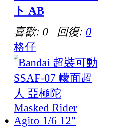
ト AB
喜歡: 0 回復:
0
格仔