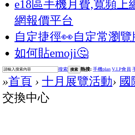
e18區手機月費,寬頻上
網報價平台
自定捷徑👀
自定常瀏覽
如何貼emoji🤔
搜索
熱搜:
手機plan
V.I.P會員
搜索
»
首頁
›
十月展覽活動
›
國
交換中心