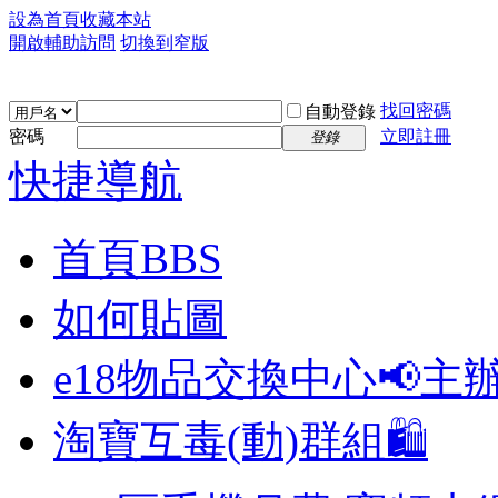
設為首頁
收藏本站
開啟輔助訪問
切換到窄版
找回密碼
自動登錄
密碼
立即註冊
登錄
快捷導航
首頁
BBS
如何貼圖
e18物品交換中心📢
主
淘寶互毒(動)群組🛍️