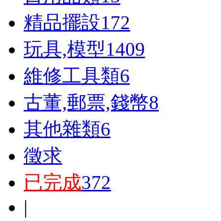
精品擺設
172
玩具,模型
1409
維修工具類
6
古董,郵票,錢幣
8
其他雜類
6
徵求
已完成
372
|