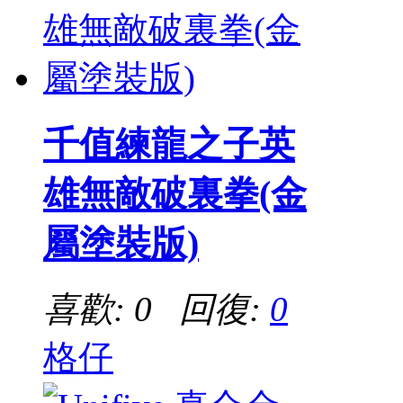
千值練龍之子英
雄無敵破裏拳(金
屬塗裝版)
喜歡: 0 回復:
0
格仔