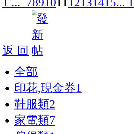
1 ...
7
8
9
10
11
12
13
14
15
... 
返 回
全部
印花,現金券
1
鞋服類
2
家電類
7