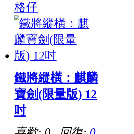
格仔
鐵將縱橫：麒麟
寶劍(限量版) 12
吋
喜歡: 0 回復:
0