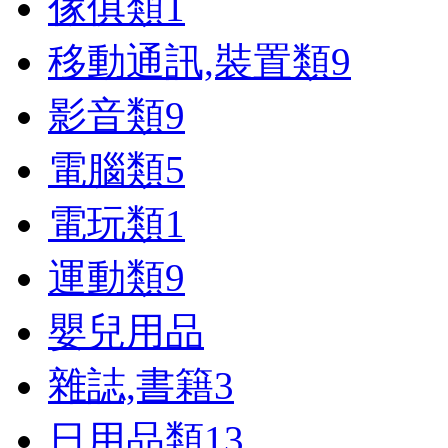
傢俱類
1
移動通訊,裝置類
9
影音類
9
電腦類
5
電玩類
1
運動類
9
嬰兒用品
雜誌,書籍
3
日用品類
13