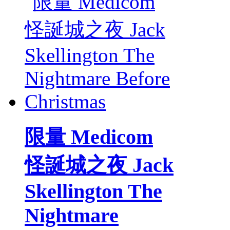
限量 Medicom
怪誕城之夜 Jack
Skellington The
Nightmare