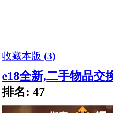
收藏本版
(
3
)
e18全新,二手物品交
排名:
47