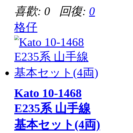
喜歡: 0 回復:
0
格仔
Kato 10-1468
E235系 山手線
基本セット(4両)