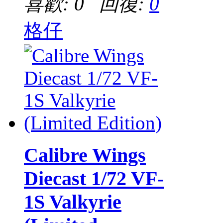
喜歡: 0 回復:
0
格仔
Calibre Wings
Diecast 1/72 VF-
1S Valkyrie