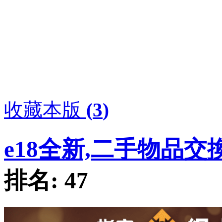
收藏本版
(
3
)
e18全新,二手物品交
排名:
47