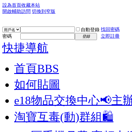
設為首頁
收藏本站
開啟輔助訪問
切換到窄版
找回密碼
自動登錄
密碼
立即註冊
登錄
快捷導航
首頁
BBS
如何貼圖
e18物品交換中心📢
主
淘寶互毒(動)群組🛍️