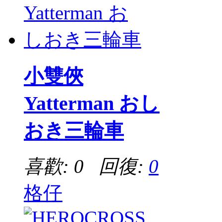
小雙俠
Yatterman おし
おき三輪車
喜歡: 0 回復:
0
格仔