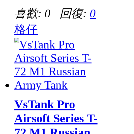
喜歡: 0 回復:
0
格仔
VsTank Pro
Airsoft Series T-
72 M1 Russian