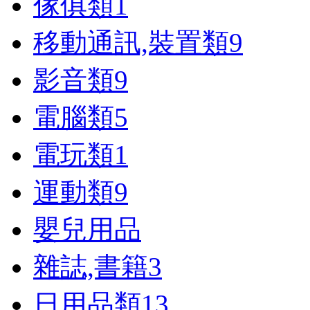
傢俱類
1
移動通訊,裝置類
9
影音類
9
電腦類
5
電玩類
1
運動類
9
嬰兒用品
雜誌,書籍
3
日用品類
13