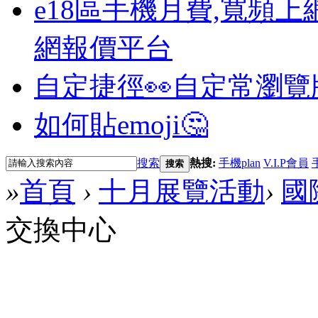
e18區手機月費,寬頻上
網報價平台
自定捷徑👀
自定常瀏覽
如何貼emoji🤔
搜索
熱搜:
手機plan
V.I.P會員
搜索
»
首頁
›
十月展覽活動
›
國
交換中心