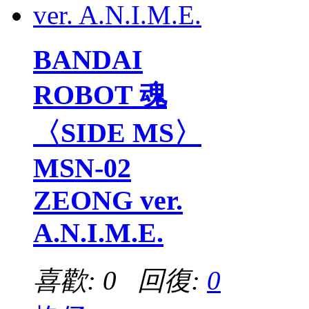
BANDAI
ROBOT 魂
〈SIDE MS〉
MSN-02
ZEONG ver.
A.N.I.M.E.
喜歡: 0 回復:
0