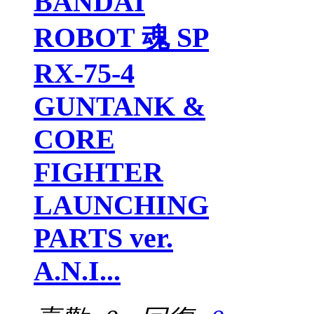
BANDAI
ROBOT 魂 SP
RX-75-4
GUNTANK &
CORE
FIGHTER
LAUNCHING
PARTS ver.
A.N.I...