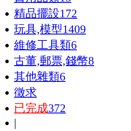
精品擺設
172
玩具,模型
1409
維修工具類
6
古董,郵票,錢幣
8
其他雜類
6
徵求
已完成
372
|