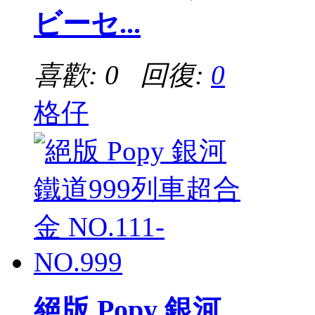
ビーセ...
喜歡: 0 回復:
0
格仔
絕版 Popy 銀河