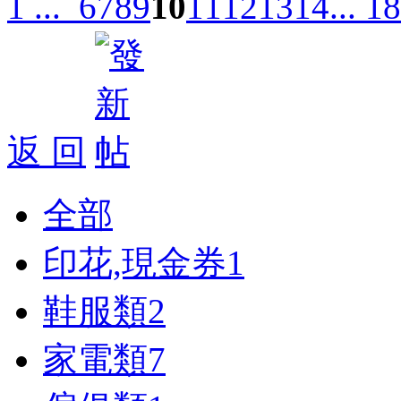
1 ...
6
7
8
9
10
11
12
13
14
... 18
返 回
全部
印花,現金券
1
鞋服類
2
家電類
7