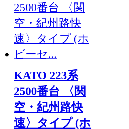
KATO 223系
2500番台 〈関
空・紀州路快
速〉タイプ (ホ