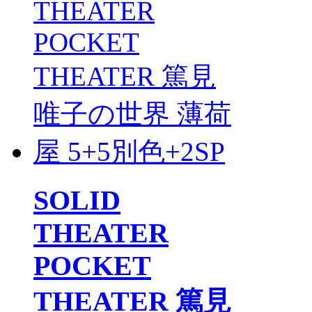
SOLID
THEATER
POCKET
THEATER 篤見