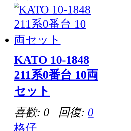
KATO 10-1848
211系0番台 10両
セット
喜歡: 0 回復:
0
格仔