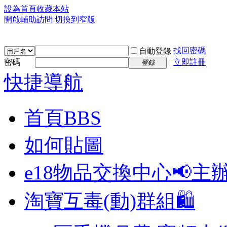
設為首頁
收藏本站
開啟輔助訪問
切換到窄版
找回密碼
自動登錄
密碼
立即註冊
登錄
快捷導航
首頁
BBS
如何貼圖
e18物品交換中心📢
主
淘寶互毒(動)群組🛍️