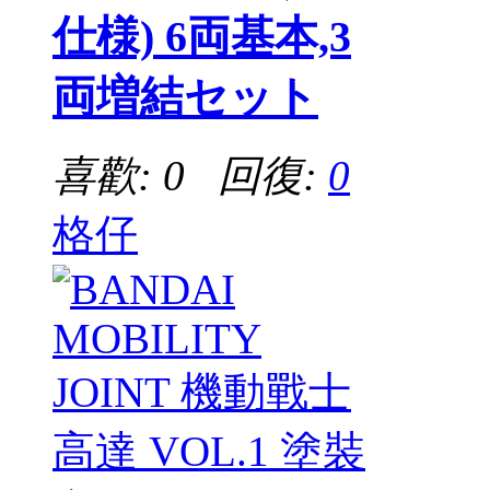
仕様) 6両基本,3
両増結セット
喜歡: 0 回復:
0
格仔