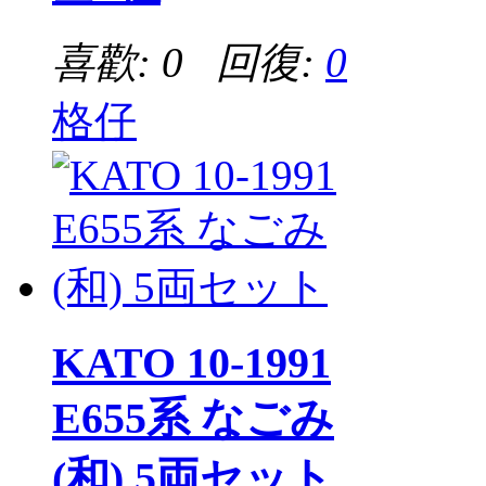
喜歡: 0 回復:
0
格仔
KATO 10-1991
E655系 なごみ
(和) 5両セット