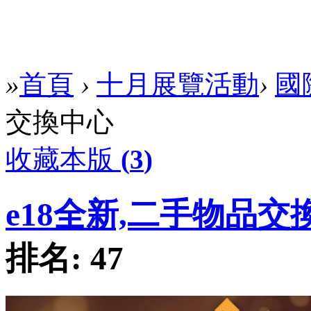
»
首頁
›
十月展覽活動
›
國
交換中心
收藏本版
(
3
)
e18全新,二手物品交
排名:
47