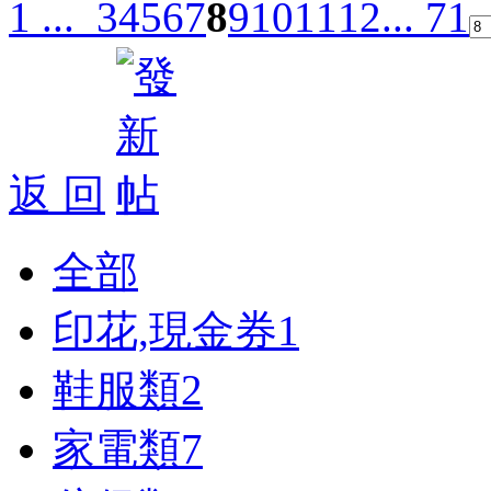
1 ...
3
4
5
6
7
8
9
10
11
12
... 71
返 回
全部
印花,現金券
1
鞋服類
2
家電類
7