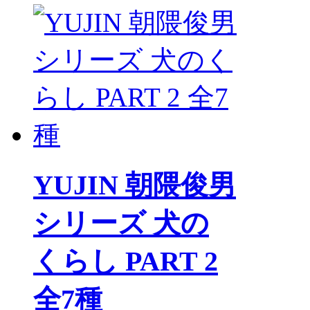
YUJIN 朝隈俊男
シリーズ 犬の
くらし PART 2
全7種