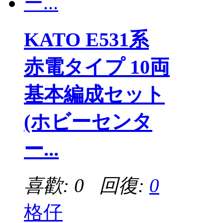
KATO E531系
赤電タイプ 10両
基本編成セット
(ホビーセンタ
ー...
喜歡: 0 回復:
0
格仔