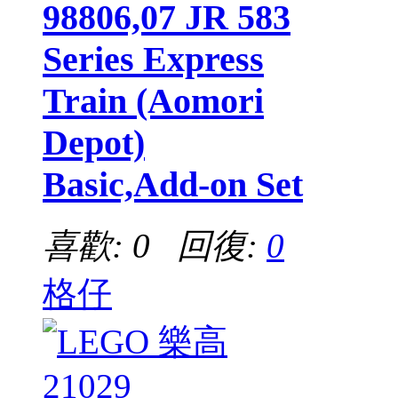
98806,07 JR 583
Series Express
Train (Aomori
Depot)
Basic,Add-on Set
喜歡: 0 回復:
0
格仔