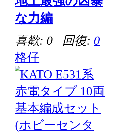
地上最強の凶暴
な力編
喜歡: 0 回復:
0
格仔