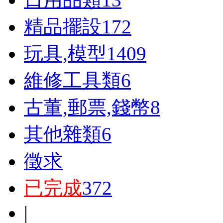
精品擺設
172
玩具,模型
1409
維修工具類
6
古董,郵票,錢幣
8
其他雜類
6
徵求
已完成
372
|