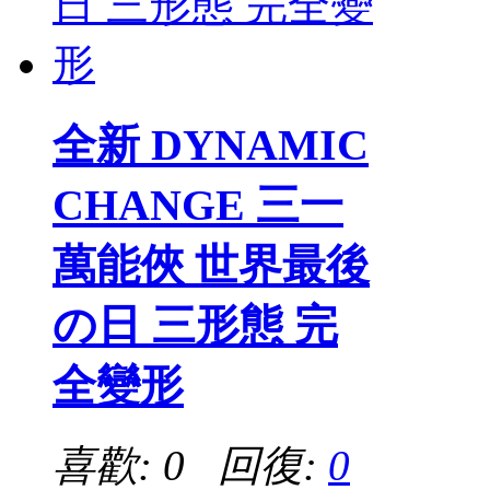
全新 DYNAMIC
CHANGE 三一
萬能俠 世界最後
の日 三形態 完
全變形
喜歡: 0 回復:
0