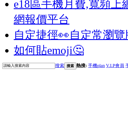
e18區手機月費,寬頻上
網報價平台
自定捷徑👀
自定常瀏覽
如何貼emoji🤔
搜索
熱搜:
手機plan
V.I.P會員
搜索