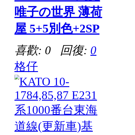
唯子の世界 薄荷
屋 5+5別色+2SP
喜歡: 0 回復:
0
格仔