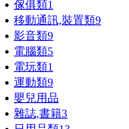
傢俱類
1
移動通訊,裝置類
9
影音類
9
電腦類
5
電玩類
1
運動類
9
嬰兒用品
雜誌,書籍
3
日用品類
13