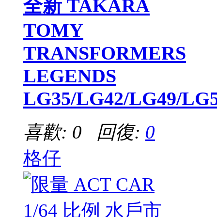
全新 TAKARA
TOMY
TRANSFORMERS
LEGENDS
LG35/LG42/LG49/LG
喜歡: 0 回復:
0
格仔