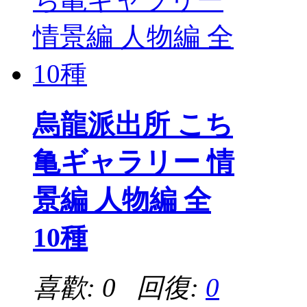
烏龍派出所 こち
亀ギャラリー 情
景編 人物編 全
10種
喜歡: 0 回復:
0