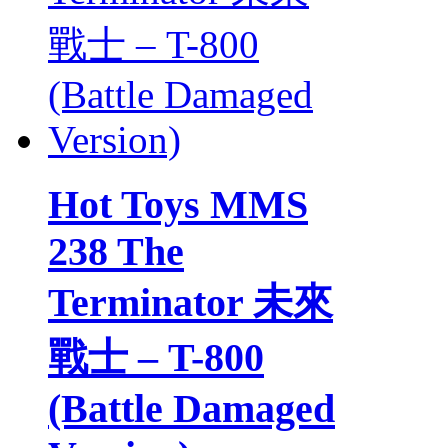
Hot Toys MMS
238 The
Terminator 未來
戰士 – T-800
(Battle Damaged