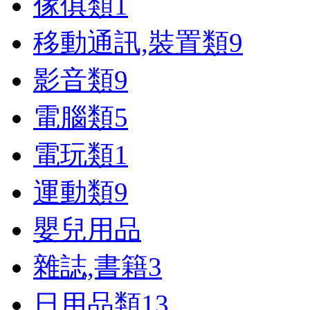
傢俱類
1
移動通訊,裝置類
9
影音類
9
電腦類
5
電玩類
1
運動類
9
嬰兒用品
雜誌,書籍
3
日用品類
13