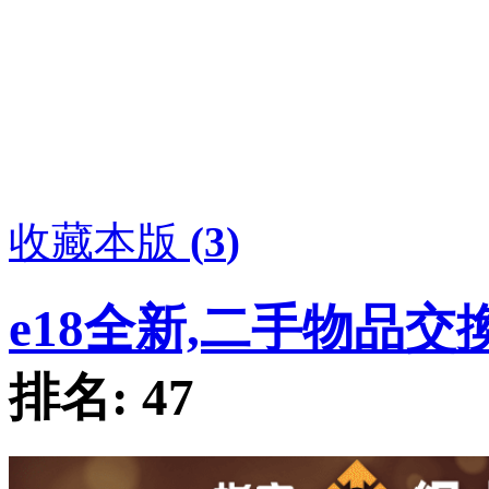
收藏本版
(
3
)
e18全新,二手物品交
排名:
47