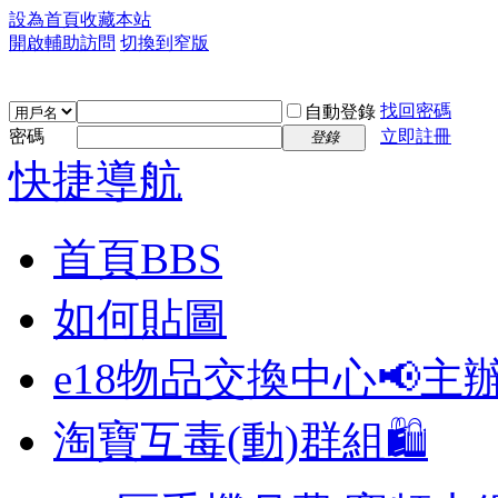
設為首頁
收藏本站
開啟輔助訪問
切換到窄版
找回密碼
自動登錄
密碼
立即註冊
登錄
快捷導航
首頁
BBS
如何貼圖
e18物品交換中心📢
主
淘寶互毒(動)群組🛍️