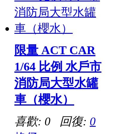
限量 ACT CAR
1/64 比例 水戶市
消防局大型水罐
車（櫻水）
喜歡: 0 回復:
0