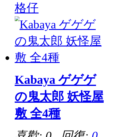
格仔
Kabaya ゲゲゲ
の鬼太郎 妖怪屋
敷 全4種
喜歡: 0 回復:
0