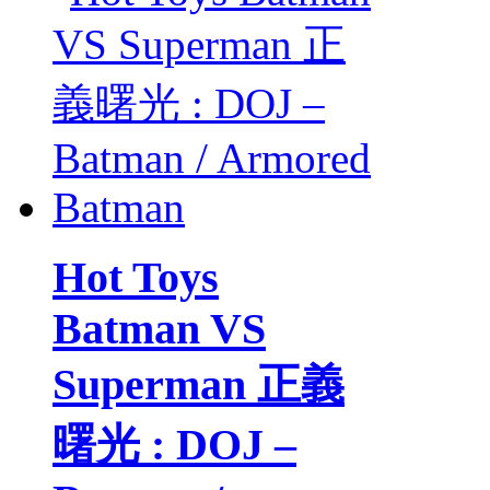
Hot Toys
Batman VS
Superman 正義
曙光 : DOJ –