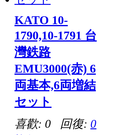
KATO 10-
1790,10-1791 台
灣鉄路
EMU3000(赤) 6
両基本,6両増結
セット
喜歡: 0 回復:
0