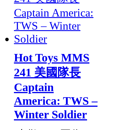
Hot Toys MMS
241 美國隊長
Captain
America: TWS –
Winter Soldier