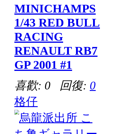
MINICHAMPS
1/43 RED BULL
RACING
RENAULT RB7
GP 2001 #1
喜歡: 0 回復:
0
格仔