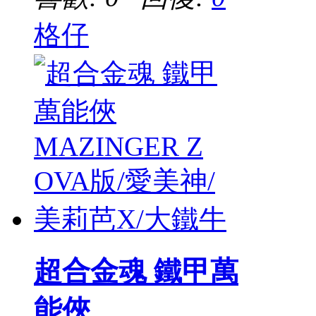
格仔
超合金魂 鐵甲萬
能俠