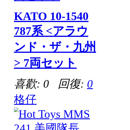
KATO 10-1540
787系 <アラウ
ンド・ザ・九州
> 7両セット
喜歡: 0 回復:
0
格仔