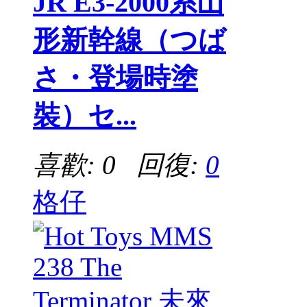
JR E3-2000系山
形新幹線（つば
さ・登場時塗
裝）セ...
喜歡: 0 回復:
0
格仔