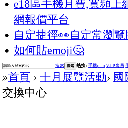
e18區手機月費,寬頻上
網報價平台
自定捷徑👀
自定常瀏覽
如何貼emoji🤔
搜索
熱搜:
手機plan
V.I.P會員
搜索
»
首頁
›
十月展覽活動
›
國
交換中心