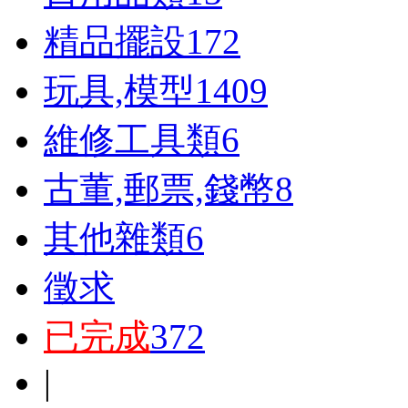
精品擺設
172
玩具,模型
1409
維修工具類
6
古董,郵票,錢幣
8
其他雜類
6
徵求
已完成
372
|