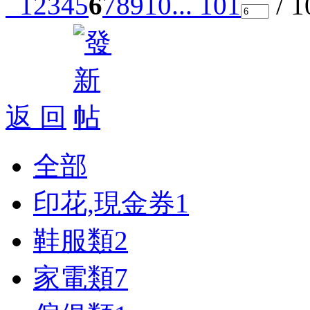
1
2
3
4
5
6
7
8
9
10
... 101
/ 
返 回
全部
印花,現金券
1
鞋服類
2
家電類
7