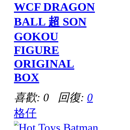
WCF DRAGON
BALL 超 SON
GOKOU
FIGURE
ORIGINAL
BOX
喜歡: 0 回復:
0
格仔