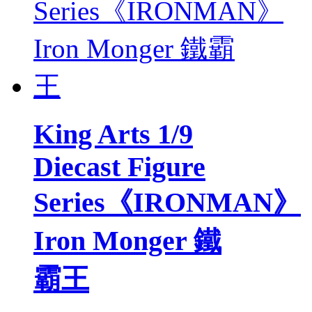
King Arts 1/9
Diecast Figure
Series《IRONMAN》
Iron Monger 鐵
霸王