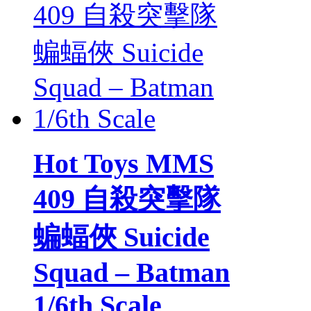
Hot Toys MMS
409 自殺突擊隊
蝙蝠俠 Suicide
Squad – Batman
1/6th Scale