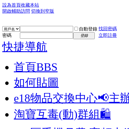
設為首頁
收藏本站
開啟輔助訪問
切換到窄版
找回密碼
自動登錄
密碼
立即註冊
登錄
快捷導航
首頁
BBS
如何貼圖
e18物品交換中心📢
主
淘寶互毒(動)群組🛍️