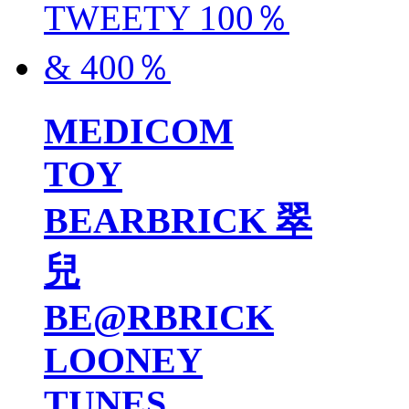
MEDICOM
TOY
BEARBRICK 翠
兒
BE@RBRICK
LOONEY
TUNES