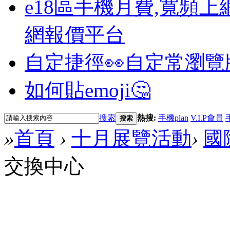
e18區手機月費,寬頻上
網報價平台
自定捷徑👀
自定常瀏覽
如何貼emoji🤔
搜索
熱搜:
手機plan
V.I.P會員
搜索
»
首頁
›
十月展覽活動
›
國
交換中心