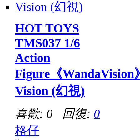
HOT TOYS
TMS037 1/6
Action
Figure《WandaVision
Vision (幻視)
喜歡: 0 回復:
0
格仔