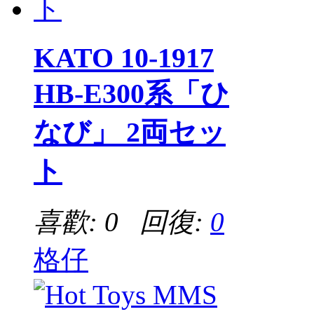
KATO 10-1917
HB-E300系「ひ
なび」 2両セッ
ト
喜歡: 0 回復:
0
格仔