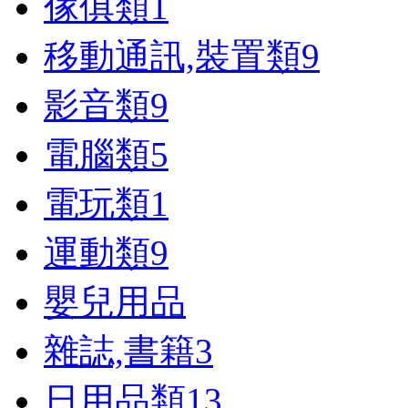
傢俱類
1
移動通訊,裝置類
9
影音類
9
電腦類
5
電玩類
1
運動類
9
嬰兒用品
雜誌,書籍
3
日用品類
13