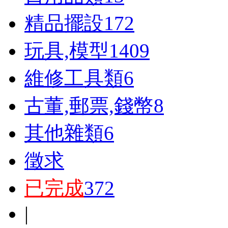
精品擺設
172
玩具,模型
1409
維修工具類
6
古董,郵票,錢幣
8
其他雜類
6
徵求
已完成
372
|