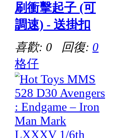
刷衝擊起子 (可
調速) - 送掛扣
喜歡: 0 回復:
0
格仔