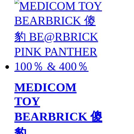
MEDICOM
TOY
BEARBRICK 傻
豹