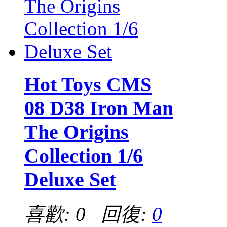
Hot Toys CMS
08 D38 Iron Man
The Origins
Collection 1/6
Deluxe Set
喜歡: 0 回復:
0