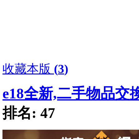
收藏本版
(
3
)
e18全新,二手物品交
排名:
47