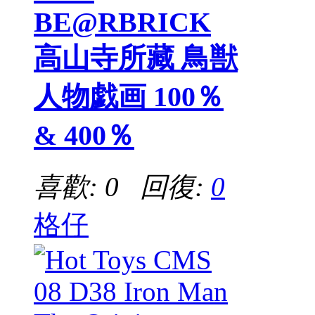
BE@RBRICK
高山寺所藏 鳥獣
人物戯画 100％
& 400％
喜歡: 0 回復:
0
格仔