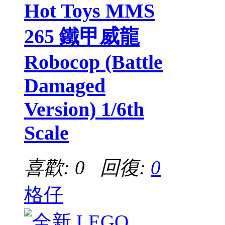
Hot Toys MMS
265 鐵甲威龍
Robocop (Battle
Damaged
Version) 1/6th
Scale
喜歡: 0 回復:
0
格仔