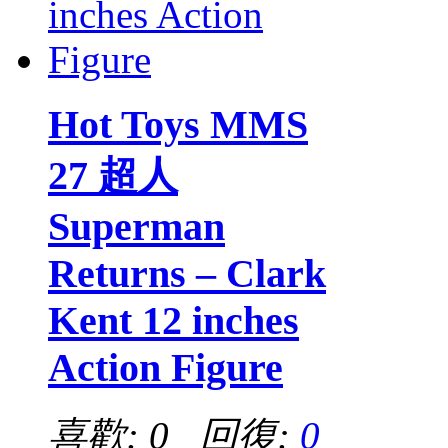
Hot Toys MMS
27 超人
Superman
Returns – Clark
Kent 12 inches
Action Figure
喜歡: 0 回復:
0