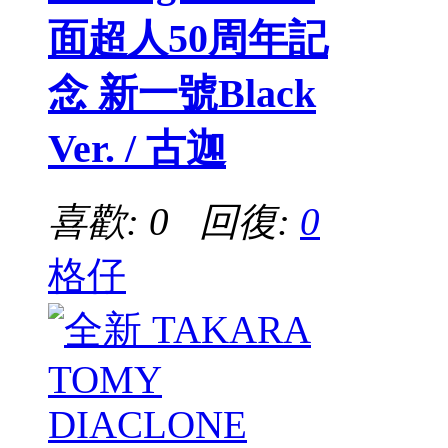
面超人50周年記
念 新一號Black
Ver. / 古迦
喜歡: 0 回復:
0
格仔