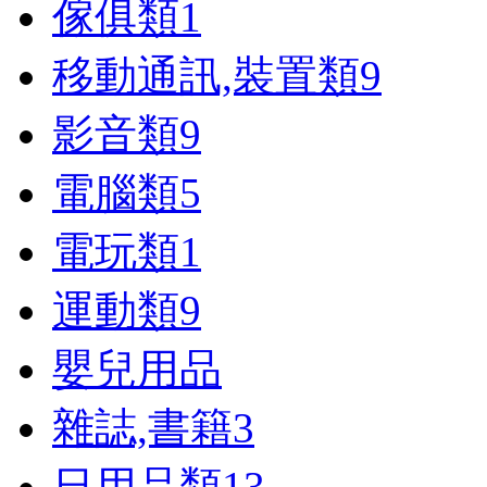
傢俱類
1
移動通訊,裝置類
9
影音類
9
電腦類
5
電玩類
1
運動類
9
嬰兒用品
雜誌,書籍
3
日用品類
13