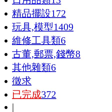
精品擺設
172
玩具,模型
1409
維修工具類
6
古董,郵票,錢幣
8
其他雜類
6
徵求
已完成
372
|