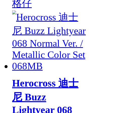
格仔
Herocross 迪士
尼 Buzz
Lightyear 068