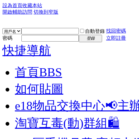
設為首頁
收藏本站
開啟輔助訪問
切換到窄版
找回密碼
自動登錄
密碼
立即註冊
登錄
快捷導航
首頁
BBS
如何貼圖
e18物品交換中心📢
主
淘寶互毒(動)群組🛍️