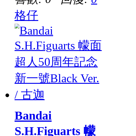
格仔
Bandai
S.H.Figuarts 幪