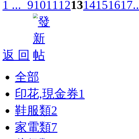
1 ...
9
10
11
12
13
14
15
16
17
.
返 回
全部
印花,現金券
1
鞋服類
2
家電類
7