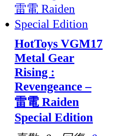
HotToys VGM17
Metal Gear
Rising :
Revengeance –
雷電 Raiden
Special Edition