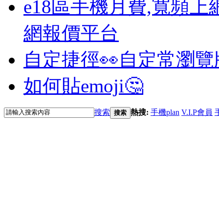
e18區手機月費,寬頻上
網報價平台
自定捷徑👀
自定常瀏覽
如何貼emoji🤔
搜索
熱搜:
手機plan
V.I.P會員
搜索