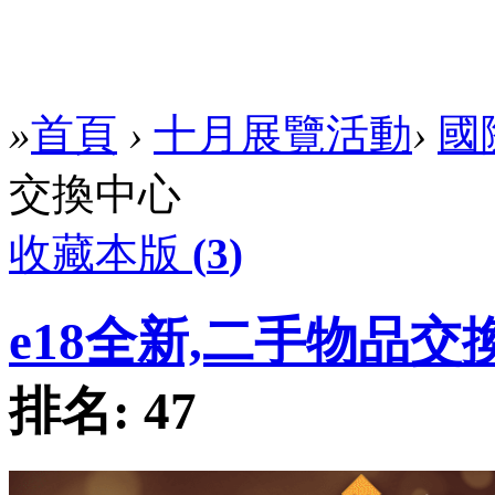
»
首頁
›
十月展覽活動
›
國
交換中心
收藏本版
(
3
)
e18全新,二手物品交
排名:
47