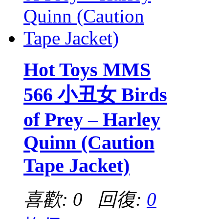
Hot Toys MMS
566 小丑女 Birds
of Prey – Harley
Quinn (Caution
Tape Jacket)
喜歡: 0 回復:
0