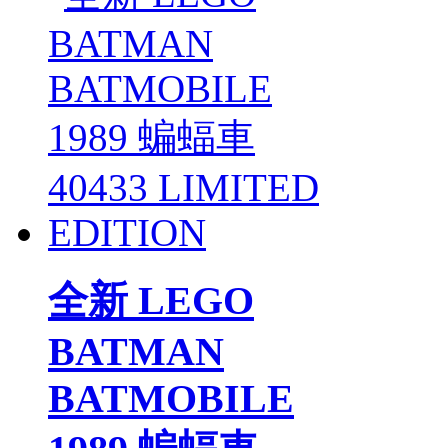
全新 LEGO
BATMAN
BATMOBILE