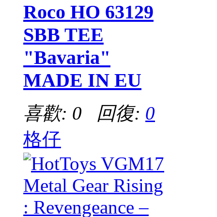
Roco HO 63129
SBB TEE
"Bavaria"
MADE IN EU
喜歡: 0 回復:
0
格仔