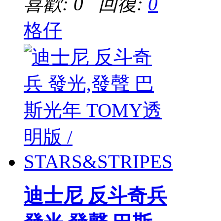
喜歡: 0 回復:
0
格仔
迪士尼 反斗奇兵