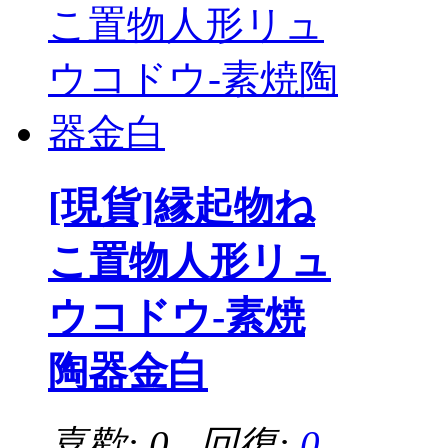
[現貨]縁起物ね
こ置物人形リュ
ウコドウ-素焼
陶器金白
喜歡: 0 回復:
0