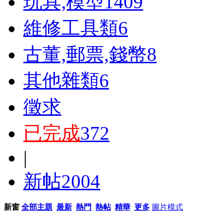
玩具,模型
1409
維修工具類
6
古董,郵票,錢幣
8
其他雜類
6
徵求
已完成
372
|
新帖
2004
新窗
全部主題
最新
熱門
熱帖
精華
更多
圖片模式