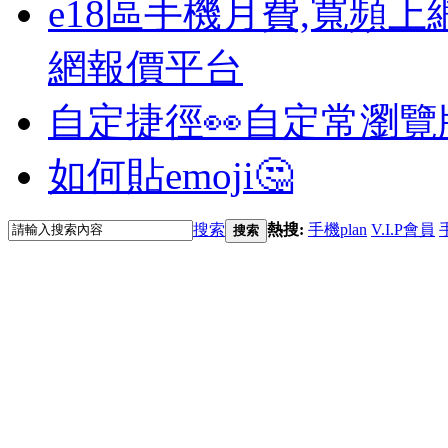
e18區手機月費,寬頻上
網報價平台
自定捷徑👀
自定常瀏覽
如何貼emoji🤔
搜索
熱搜:
手機plan
V.I.P會員
搜索