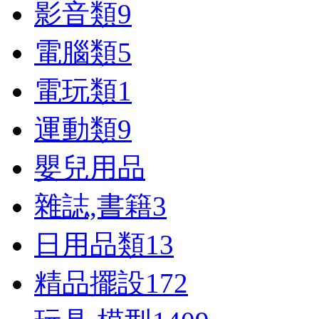
影音類
9
電腦類
5
電玩類
1
運動類
9
嬰兒用品
雜誌,書籍
3
日用品類
13
精品擺設
172