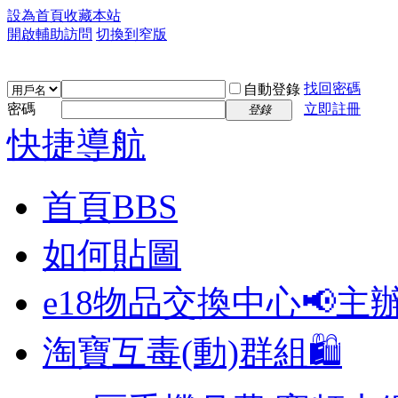
設為首頁
收藏本站
開啟輔助訪問
切換到窄版
找回密碼
自動登錄
密碼
立即註冊
登錄
快捷導航
首頁
BBS
如何貼圖
e18物品交換中心📢
主
淘寶互毒(動)群組🛍️