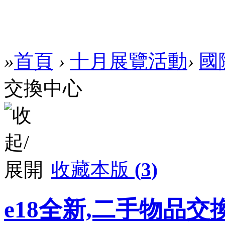
»
首頁
›
十月展覽活動
›
國
交換中心
收藏本版
(
3
)
e18全新,二手物品交