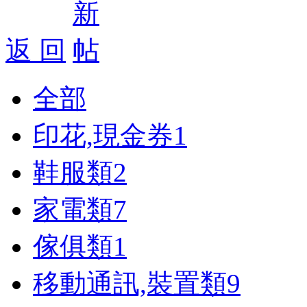
返 回
全部
印花,現金券
1
鞋服類
2
家電類
7
傢俱類
1
移動通訊,裝置類
9