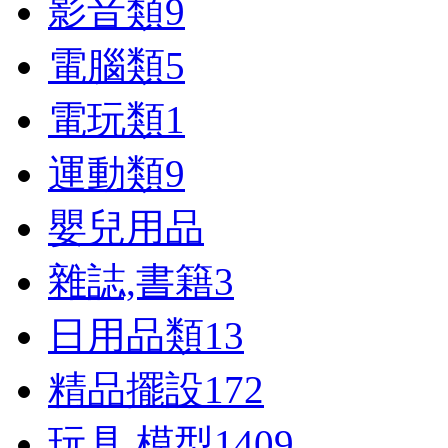
影音類
9
電腦類
5
電玩類
1
運動類
9
嬰兒用品
雜誌,書籍
3
日用品類
13
精品擺設
172
玩具,模型
1409