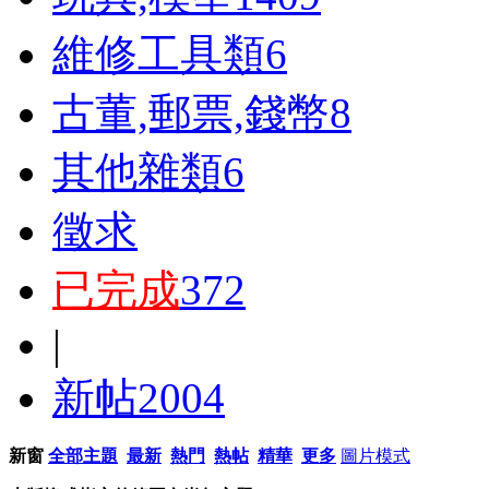
維修工具類
6
古董,郵票,錢幣
8
其他雜類
6
徵求
已完成
372
|
新帖
2004
新窗
全部主題
最新
熱門
熱帖
精華
更多
圖片模式