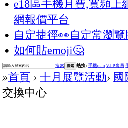
e18區手機月費,寬頻上
網報價平台
自定捷徑👀
自定常瀏覽
如何貼emoji🤔
搜索
熱搜:
手機plan
V.I.P會員
搜索
»
首頁
›
十月展覽活動
›
國
交換中心