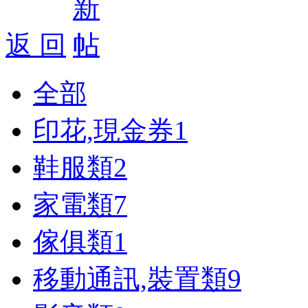
返 回
全部
印花,現金券
1
鞋服類
2
家電類
7
傢俱類
1
移動通訊,裝置類
9