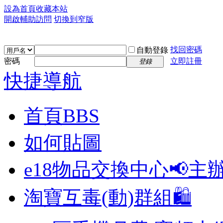
設為首頁
收藏本站
開啟輔助訪問
切換到窄版
找回密碼
自動登錄
密碼
立即註冊
登錄
快捷導航
首頁
BBS
如何貼圖
e18物品交換中心📢
主
淘寶互毒(動)群組🛍️