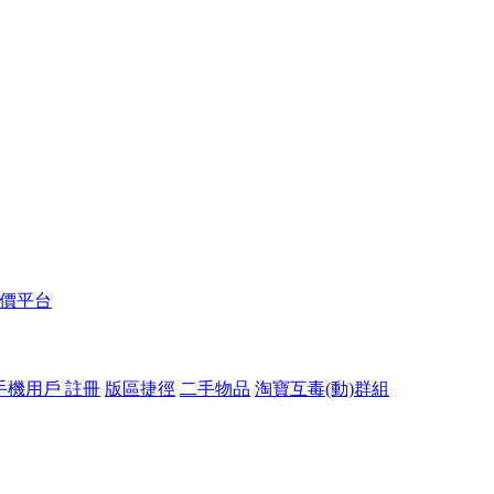
報價平台
手機用戶 註冊
版區捷徑
二手物品
淘寶互毒(動)群組