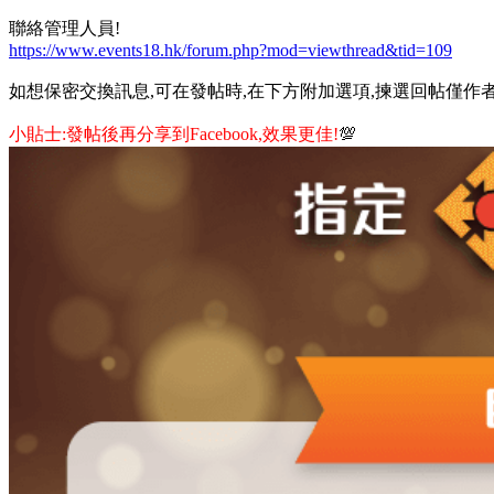
聯絡管理人員!
https://www.events18.hk/forum.php?mod=viewthread&tid=109
如想保密交換訊息,可在發帖時,在下方附加選項,揀選回帖僅作者
小貼士:發帖後再分享到Facebook,效果更佳!
💯