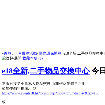
»
首頁
›
十月展覽活動
›
國際環保博覽
›
e18全新,二手物品交換中
收藏本版
(
3
)
e18全新,二手物品交換中心
今日
本版只接受小量私人物品交換,而非作商業銷售之用!
如想作銷售推廣,可到
https://www.events18.hk/forum.php?mod=forumdisplay&fid=130
或