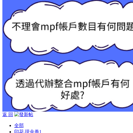
返 回
全部
印花,現金券
1