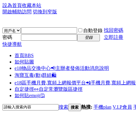
設為首頁
收藏本站
開啟輔助訪問
切換到窄版
找回密碼
自動登錄
密碼
立即註冊
登錄
快捷導航
首頁
BBS
如何貼圖
e18物品交換中心📢
主辦者發佈活動消息說明
淘寶互毒(動)群組🛍️
e18區手機月費,寬頻上網報價平台📲
手機月費,寬頻上網
自定捷徑👀
自定常瀏覽版區捷徑
如何貼emoji🤔
搜索
熱搜:
手機plan
V.I.P會員
搜索