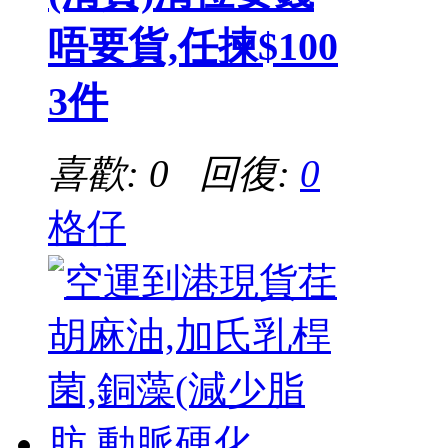
唔要貨,任揀$100
3件
喜歡: 0 回復:
0
格仔