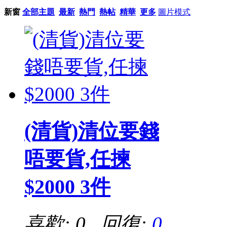
新窗
全部主題
最新
熱門
熱帖
精華
更多
圖片模式
(清貨)清位要錢
唔要貨,任揀
$2000 3件
喜歡: 0 回復:
0