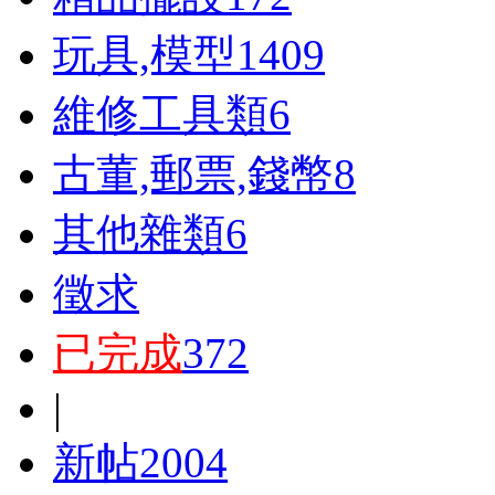
玩具,模型
1409
維修工具類
6
古董,郵票,錢幣
8
其他雜類
6
徵求
已完成
372
|
新帖
2004