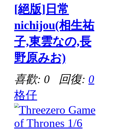
[絕版]日常
nichijou(相生祐
子,東雲なの,長
野原みお)
喜歡: 0 回復:
0
格仔