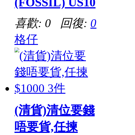
(FOSSIL) US10
喜歡: 0 回復:
0
格仔
(清貨)清位要錢
唔要貨,任揀