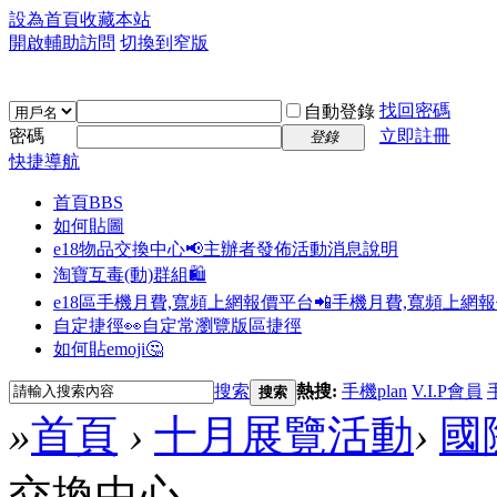
設為首頁
收藏本站
開啟輔助訪問
切換到窄版
找回密碼
自動登錄
密碼
立即註冊
登錄
快捷導航
首頁
BBS
如何貼圖
e18物品交換中心📢
主辦者發佈活動消息說明
淘寶互毒(動)群組🛍️
e18區手機月費,寬頻上網報價平台📲
手機月費,寬頻上網
自定捷徑👀
自定常瀏覽版區捷徑
如何貼emoji🤔
搜索
熱搜:
手機plan
V.I.P會員
搜索
»
首頁
›
十月展覽活動
›
國
交換中心