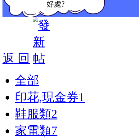
返 回
全部
印花,現金券
1
鞋服類
2
家電類
7