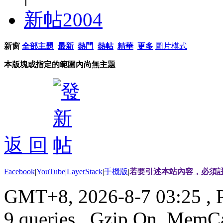
新帖
2004
新窗
全部主題
最新
熱門
熱帖
精華
更多
圖片模式
本版塊或指定的範圍內尚無主題
返 回
Facebook
|
YouTube
|
LayerStack
|
手機版
|
若要引述本站內容，必須註
GMT+8, 2026-8-7 03:25
, 
9 queries , Gzip On, MemC