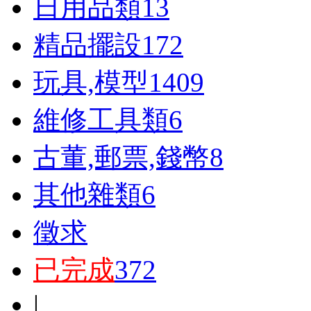
日用品類
13
精品擺設
172
玩具,模型
1409
維修工具類
6
古董,郵票,錢幣
8
其他雜類
6
徵求
已完成
372
|