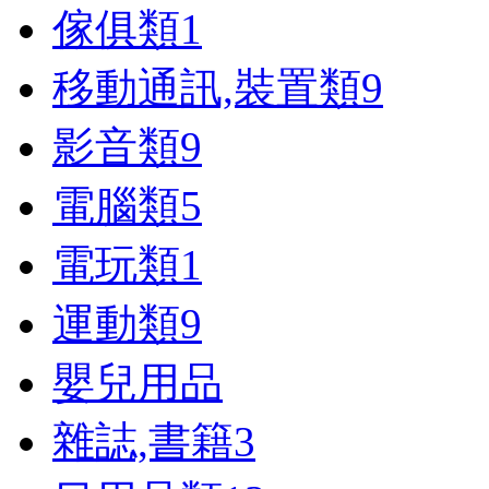
傢俱類
1
移動通訊,裝置類
9
影音類
9
電腦類
5
電玩類
1
運動類
9
嬰兒用品
雜誌,書籍
3