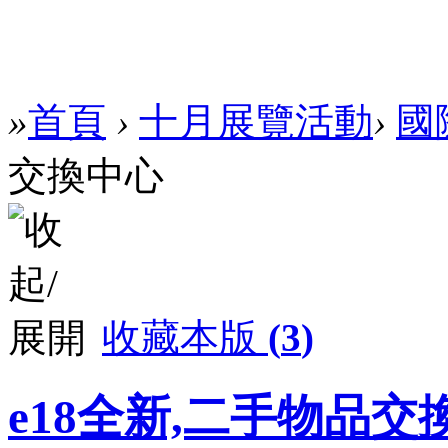
»
首頁
›
十月展覽活動
›
國
交換中心
收藏本版
(
3
)
e18全新,二手物品交