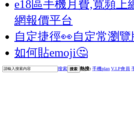
e18區手機月費,寬頻上
網報價平台
自定捷徑👀
自定常瀏覽
如何貼emoji🤔
搜索
熱搜:
手機plan
V.I.P會員
搜索