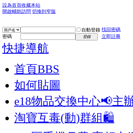
設為首頁
收藏本站
開啟輔助訪問
切換到窄版
找回密碼
自動登錄
密碼
立即註冊
登錄
快捷導航
首頁
BBS
如何貼圖
e18物品交換中心📢
主
淘寶互毒(動)群組🛍️