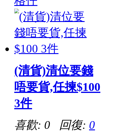
格仔
(清貨)清位要錢
唔要貨,任揀$100
3件
喜歡: 0 回復:
0