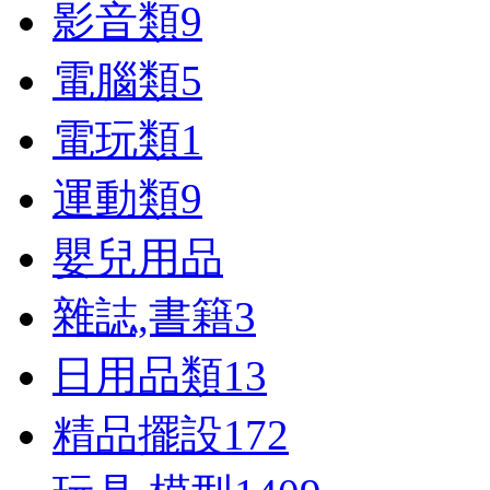
影音類
9
電腦類
5
電玩類
1
運動類
9
嬰兒用品
雜誌,書籍
3
日用品類
13
精品擺設
172