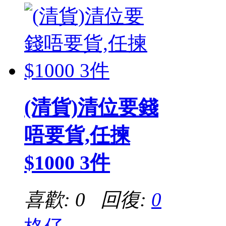
(清貨)清位要錢
唔要貨,任揀
$1000 3件
喜歡: 0 回復:
0