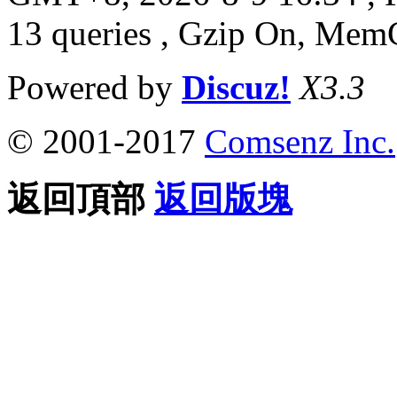
13 queries , Gzip On, Mem
Powered by
Discuz!
X3.3
© 2001-2017
Comsenz Inc.
返回頂部
返回版塊