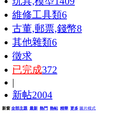
玩具,模型
1409
維修工具類
6
古董,郵票,錢幣
8
其他雜類
6
徵求
已完成
372
|
新帖
2004
新窗
全部主題
最新
熱門
熱帖
精華
更多
圖片模式