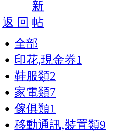
返 回
全部
印花,現金券
1
鞋服類
2
家電類
7
傢俱類
1
移動通訊,裝置類
9