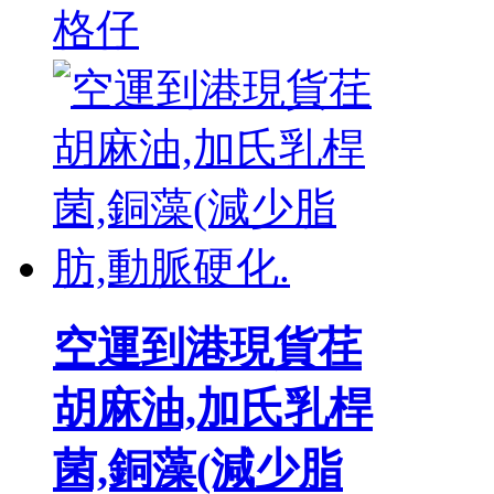
格仔
空運到港現貨荏
胡麻油,加氏乳桿
菌,銅藻(減少脂