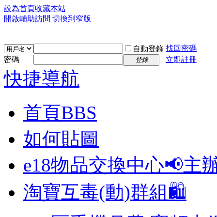
設為首頁
收藏本站
開啟輔助訪問
切換到窄版
找回密碼
自動登錄
密碼
立即註冊
登錄
快捷導航
首頁
BBS
如何貼圖
e18物品交換中心📢
主
淘寶互毒(動)群組🛍️