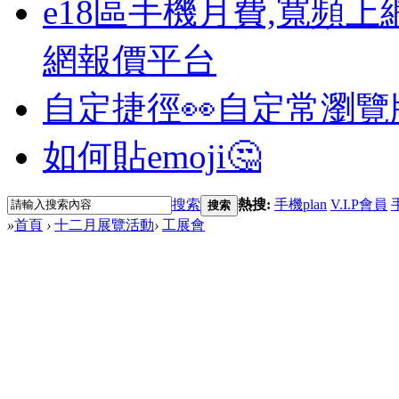
e18區手機月費,寬頻上
網報價平台
自定捷徑👀
自定常瀏覽
如何貼emoji🤔
搜索
熱搜:
手機plan
V.I.P會員
搜索
»
首頁
›
十二月展覽活動
›
工展會