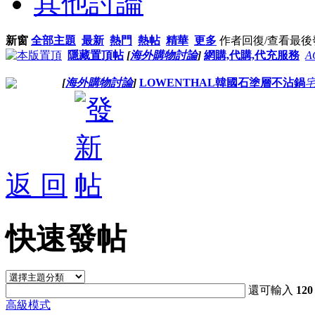
其他討論
新窗
全部主題
最新
熱門
熱帖
精華
更多
作者
回復/查看
最後
隱藏置頂帖
[
海外購物討論
]
網購,代購,代充服務
A
[
海外購物討論
]
LOWENTHAL韓國石塗層不沾鍋
返 回
快速發帖
還可輸入
120
高級模式