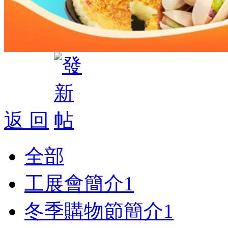
返 回
全部
工展會簡介
1
冬季購物節簡介
1