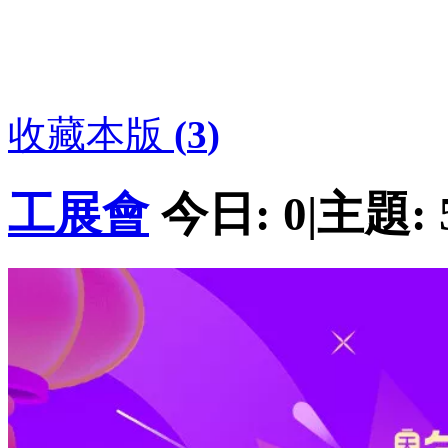
收藏本版
(
3
)
工展會
今日:
0
|
主題: