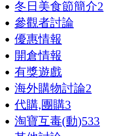
冬日美食節簡介
2
參觀者討論
優惠情報
開倉情報
有獎遊戲
海外購物討論
2
代購,團購
3
淘寶互毒(動)
533