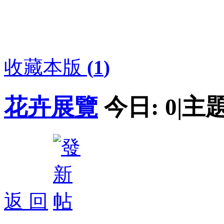
收藏本版
(
1
)
花卉展覽
今日:
0
|
主題
返 回