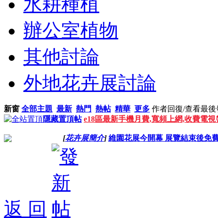
水耕種植
辦公室植物
其他討論
外地花卉展討論
新窗
全部主題
最新
熱門
熱帖
精華
更多
作者
回復/查看
最後
隱藏置頂帖
e18區最新手機月費,寬頻上網,收費電
[
花卉展簡介
]
維園花展今開幕 展覽結束後免
返 回