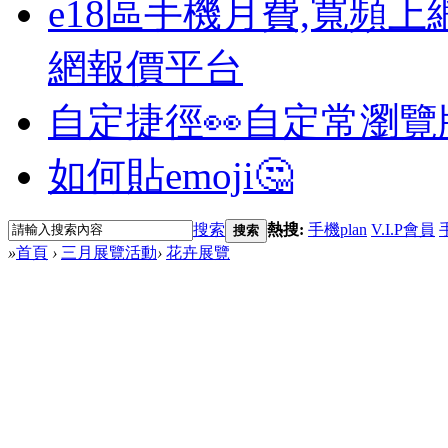
e18區手機月費,寬頻上
網報價平台
自定捷徑👀
自定常瀏覽
如何貼emoji🤔
搜索
熱搜:
手機plan
V.I.P會員
搜索
»
首頁
›
三月展覽活動
›
花卉展覽