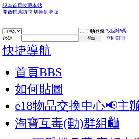
設為首頁
收藏本站
開啟輔助訪問
切換到窄版
找回密碼
自動登錄
密碼
立即註冊
登錄
快捷導航
首頁
BBS
如何貼圖
e18物品交換中心📢
主
淘寶互毒(動)群組🛍️