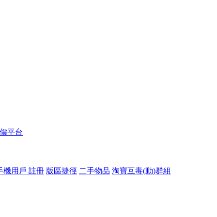
報價平台
手機用戶 註冊
版區捷徑
二手物品
淘寶互毒(動)群組