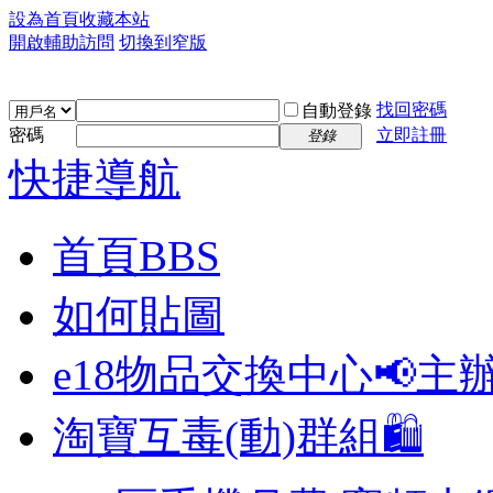
設為首頁
收藏本站
開啟輔助訪問
切換到窄版
找回密碼
自動登錄
密碼
立即註冊
登錄
快捷導航
首頁
BBS
如何貼圖
e18物品交換中心📢
主
淘寶互毒(動)群組🛍️