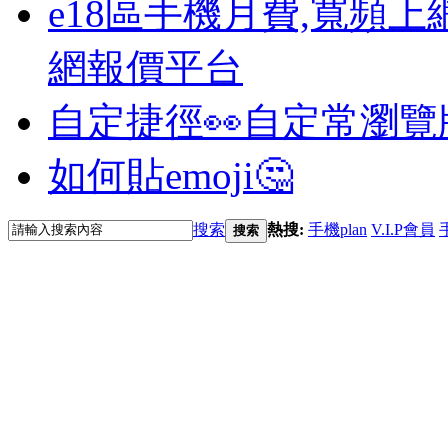
e18區手機月費,寬頻上
網報價平台
自定捷徑👀
自定常瀏覽
如何貼emoji🤔
搜索
熱搜:
手機plan
V.I.P會員
搜索