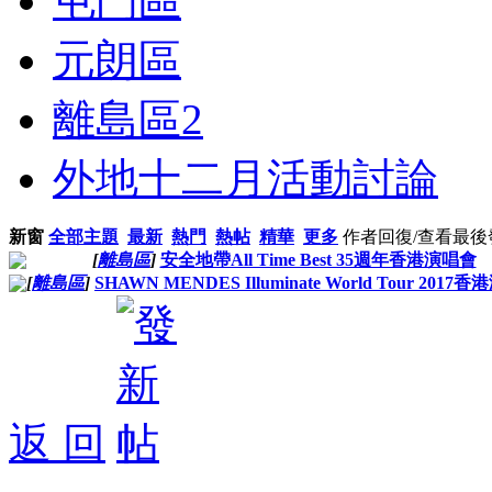
屯門區
元朗區
離島區
2
外地十二月活動討論
新窗
全部主題
最新
熱門
熱帖
精華
更多
作者
回復/查看
最後
[
離島區
]
安全地帶All Time Best 35週年香港演唱會
[
離島區
]
SHAWN MENDES Illuminate World Tour 2017
返 回