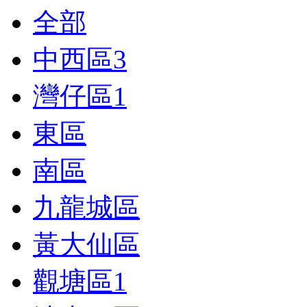
全部
中西區
3
灣仔區
1
東區
南區
九龍城區
黃大仙區
觀塘區
1