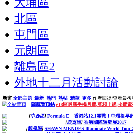
大埔區
北區
屯門區
元朗區
離島區
2
外地十二月活動討論
新窗
全部主題
最新
熱門
熱帖
精華
更多
作者
回復/查看
最後
隱藏置頂帖
e18區最新手機月費,寬頻上網,收費
[
中西區
]
Formula E 香港站12.1開戰！中環提早
[
西貢區
]
香港國際遊艇展2017
[
離島區
]
SHAWN MENDES Illuminate World To