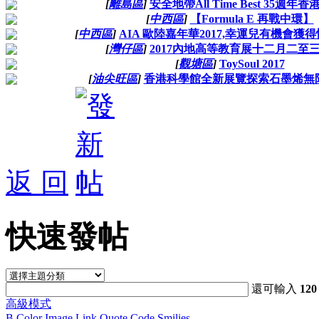
[
離島區
]
安全地帶All Time Best 35週年
[
中西區
]
【Formula E 再戰中環】
[
中西區
]
AIA 歐陸嘉年華2017,幸運兒有機會獲
[
灣仔區
]
2017內地高等教育展十二月二至
[
觀塘區
]
ToySoul 2017
[
油尖旺區
]
香港科學館全新展覽探索石墨烯無
返 回
快速發帖
還可輸入
120
高級模式
B
Color
Image
Link
Quote
Code
Smilies