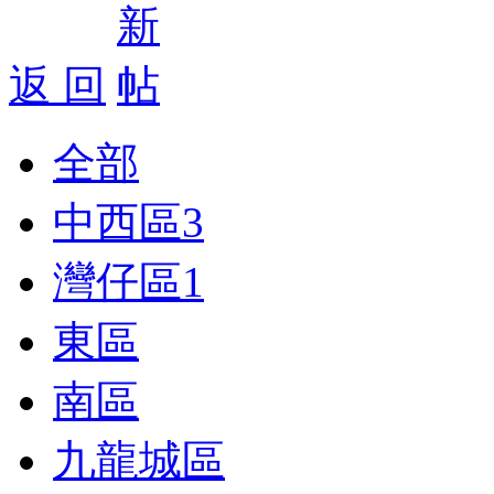
返 回
全部
中西區
3
灣仔區
1
東區
南區
九龍城區