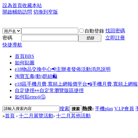
設為首頁
收藏本站
開啟輔助訪問
切換到窄版
找回密碼
自動登錄
密碼
立即註冊
登錄
快捷導航
首頁
BBS
如何貼圖
e18物品交換中心📢
主辦者發佈活動消息說明
淘寶互毒(動)群組🛍️
e18區手機月費,寬頻上網報價平台📲
手機月費,寬頻上網
自定捷徑👀
自定常瀏覽版區捷徑
如何貼emoji🤔
搜索
熱搜:
手機plan
V.I.P會員
搜索
»
首頁
›
十二月展覽活動
›
十二月其他活動