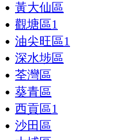
黃大仙區
觀塘區
1
油尖旺區
1
深水埗區
荃灣區
葵青區
西貢區
1
沙田區