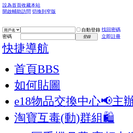
設為首頁
收藏本站
開啟輔助訪問
切換到窄版
找回密碼
自動登錄
密碼
立即註冊
登錄
快捷導航
首頁
BBS
如何貼圖
e18物品交換中心📢
主
淘寶互毒(動)群組🛍️