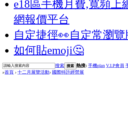
e18區手機月費,寬頻上
網報價平台
自定捷徑👀
自定常瀏覽
如何貼emoji🤔
搜索
熱搜:
手機plan
V.I.P會員
搜索
»
首頁
›
十二月展覽活動
›
國際特許經營展