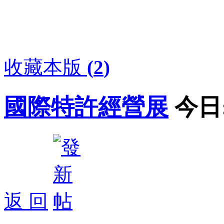
收藏本版
(
2
)
國際特許經營展
今日
返 回