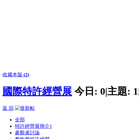
收藏本版
(
2
)
國際特許經營展
今日:
0
|
主題:
1
返 回
全部
特許經營展簡介
1
參觀者討論