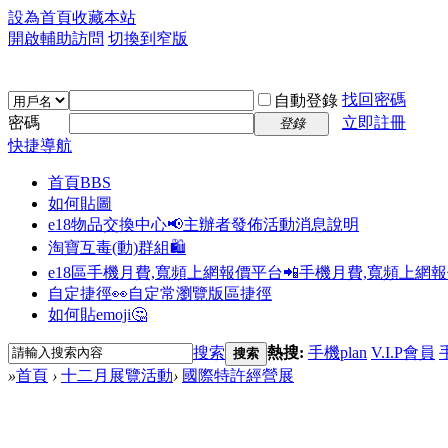
設為首頁
收藏本站
開啟輔助訪問
切換到窄版
找回密碼
自動登錄
密碼
立即註冊
登錄
快捷導航
首頁
BBS
如何貼圖
e18物品交換中心📢
主辦者發佈活動消息說明
淘寶互毒(動)群組🛍️
e18區手機月費,寬頻上網報價平台📲
手機月費,寬頻上網
自定捷徑👀
自定常瀏覽版區捷徑
如何貼emoji🤔
搜索
熱搜:
手機plan
V.I.P會員
搜索
»
首頁
›
十二月展覽活動
›
國際特許經營展