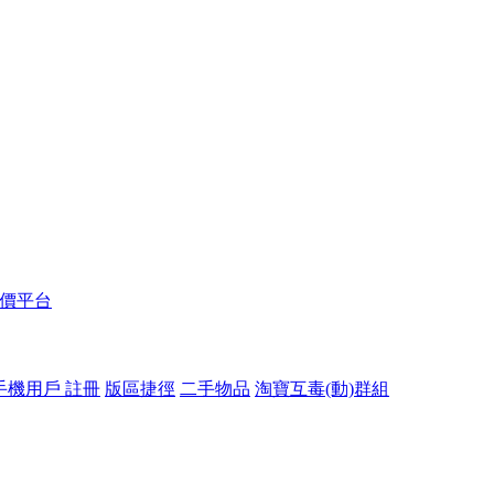
報價平台
手機用戶 註冊
版區捷徑
二手物品
淘寶互毒(動)群組