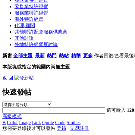
餐飲業特許經營
零售業特許經營
服務業特許經營
海外特許經營
代理,顧問
其他特許配套服務供應商
其他討論
外地特許經營展討論
新窗
全部主題
最新
熱門
熱帖
精華
更多
作者
回復/查看
最後
本版塊或指定的範圍內尚無主題
返 回
快速發帖
還可輸入
120
高級模式
B
Color
Image
Link
Quote
Code
Smilies
您需要登錄後才可以發帖
登錄
|
立即註冊