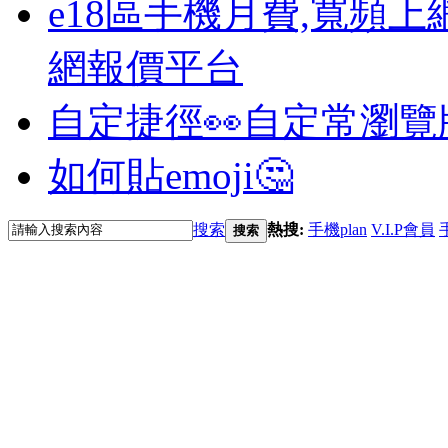
e18區手機月費,寬頻上
網報價平台
自定捷徑👀
自定常瀏覽
如何貼emoji🤔
搜索
熱搜:
手機plan
V.I.P會員
搜索