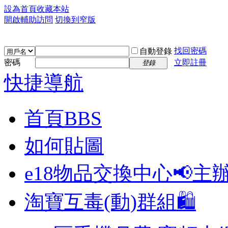
設為首頁
收藏本站
開啟輔助訪問
切換到窄版
找回密碼
自動登錄
密碼
立即註冊
登錄
快捷導航
首頁
BBS
如何貼圖
e18物品交換中心📢
主
淘寶互毒(動)群組🛍️