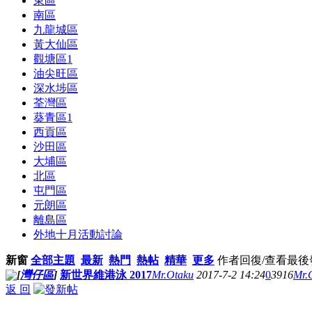
東區
南區
九龍城區
黃大仙區
觀塘區
1
油尖旺區
深水埗區
荃灣區
葵青區
1
西貢區
沙田區
大埔區
北區
屯門區
元朗區
離島區
外地十月活動討論
新窗
全部主題
最新
熱門
熱帖
精華
更多
作者
回復/查看
最後
[
灣仔區
]
新世界維港泳 2017
Mr.Otaku
2017-7-2 14:24
0
3916
Mr.
返 回