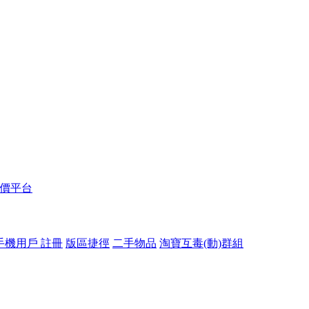
報價平台
手機用戶 註冊
版區捷徑
二手物品
淘寶互毒(動)群組