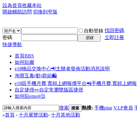
設為首頁
收藏本站
開啟輔助訪問
切換到窄版
找回密碼
自動登錄
密碼
立即註冊
登錄
快捷導航
首頁
BBS
如何貼圖
e18物品交換中心📢
主辦者發佈活動消息說明
淘寶互毒(動)群組🛍️
e18區手機月費,寬頻上網報價平台📲
手機月費,寬頻上網
自定捷徑👀
自定常瀏覽版區捷徑
如何貼emoji🤔
搜索
熱搜:
手機plan
V.I.P會員
搜索
»
首頁
›
十月展覽活動
›
十月其他活動