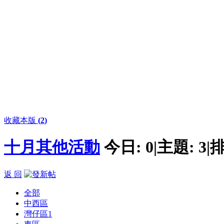
收藏本版
(
2
)
十月其他活動
今日:
0
|
主題:
3
|
排
返 回
全部
中西區
灣仔區
1