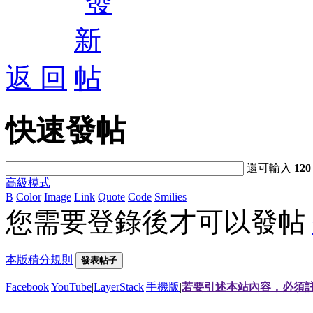
返 回
快速發帖
還可輸入
120
高級模式
B
Color
Image
Link
Quote
Code
Smilies
您需要登錄後才可以發帖
本版積分規則
發表帖子
Facebook
|
YouTube
|
LayerStack
|
手機版
|
若要引述本站內容，必須註