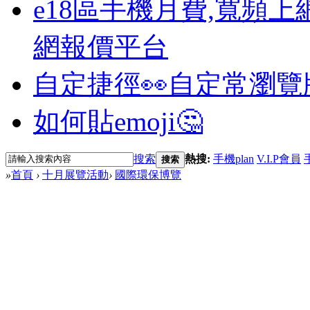
e18區手機月費,寬頻上
網報價平台
自定捷徑👀
自定常瀏覽
如何貼emoji🤔
搜索
熱搜:
手機plan
V.I.P會員
搜索
»
首頁
›
十月展覽活動
›
國際環保博覽