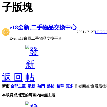
子版塊
e18全新,二手物品交換中心
2031
/ 2127
LEGO 
Events18會員二手物品交換平台
返 回
新窗
全部主題
最新
熱門
熱帖
精華
更多
作者
回復/查看
最後
本版塊或指定的範圍內尚無主題