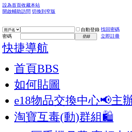
設為首頁
收藏本站
開啟輔助訪問
切換到窄版
找回密碼
自動登錄
密碼
立即註冊
登錄
快捷導航
首頁
BBS
如何貼圖
e18物品交換中心📢
主
淘寶互毒(動)群組🛍️