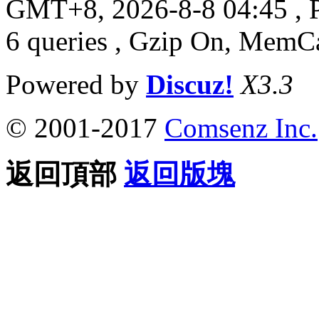
GMT+8, 2026-8-8 04:45
, 
6 queries , Gzip On, MemC
Powered by
Discuz!
X3.3
© 2001-2017
Comsenz Inc.
返回頂部
返回版塊