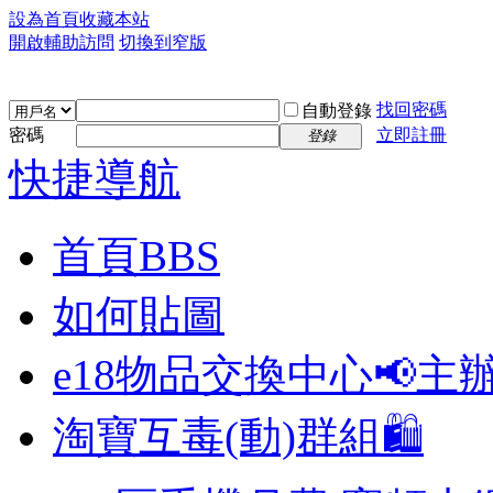
設為首頁
收藏本站
開啟輔助訪問
切換到窄版
找回密碼
自動登錄
密碼
立即註冊
登錄
快捷導航
首頁
BBS
如何貼圖
e18物品交換中心📢
主
淘寶互毒(動)群組🛍️