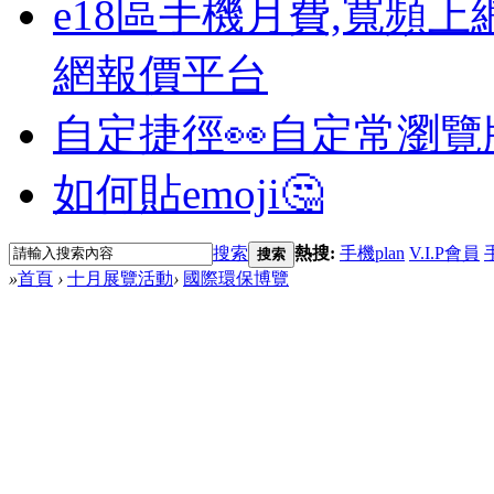
e18區手機月費,寬頻上
網報價平台
自定捷徑👀
自定常瀏覽
如何貼emoji🤔
搜索
熱搜:
手機plan
V.I.P會員
搜索
»
首頁
›
十月展覽活動
›
國際環保博覽