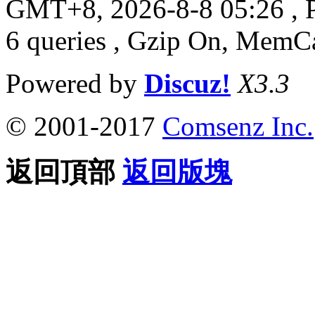
GMT+8, 2026-8-8 05:26
, 
6 queries , Gzip On, MemC
Powered by
Discuz!
X3.3
© 2001-2017
Comsenz Inc.
返回頂部
返回版塊