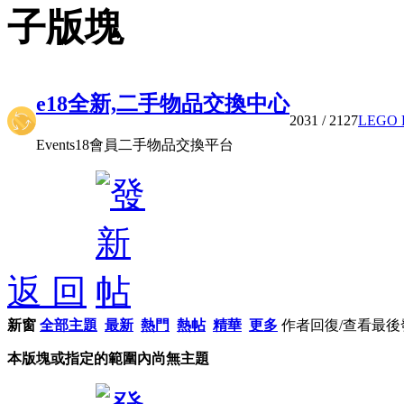
子版塊
e18全新,二手物品交換中心
2031
/ 2127
LEGO 
Events18會員二手物品交換平台
返 回
新窗
全部主題
最新
熱門
熱帖
精華
更多
作者
回復/查看
最後
本版塊或指定的範圍內尚無主題